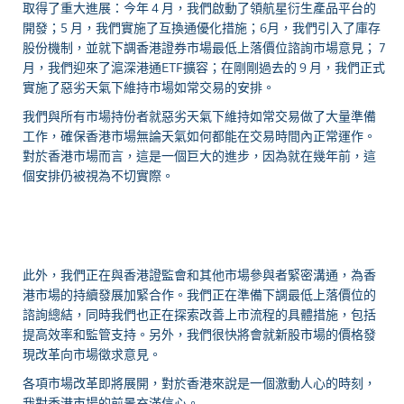
取得了重大進展：今年 4 月，我們啟動了領航星衍生產品平台的
開發；5 月，我們實施了互換通優化措施；6月，我們引入了庫存
股份機制，並就下調香港證券市場最低上落價位諮詢市場意見； 7
月，我們迎來了滬深港通ETF擴容；在剛剛過去的 9 月，我們正式
實施了惡劣天氣下維持市場如常交易的安排。
我們與所有市場持份者就惡劣天氣下維持如常交易做了大量準備
工作，確保香港市場無論天氣如何都能在交易時間內正常運作。
對於香港市場而言，這是一個巨大的進步，因為就在幾年前，這
個安排仍被視為不切實際。
此外，我們正在與香港證監會和其他市場參與者緊密溝通，為香
港市場的持續發展加緊合作。我們正在準備下調最低上落價位的
諮詢總結，同時我們也正在探索改善上市流程的具體措施，包括
提高效率和監管支持。另外，我們很快將會就新股市場的價格發
現改革向市場徵求意見。
各項市場改革即將展開，對於香港來說是一個激動人心的時刻，
我對香港市場的前景充滿信心。