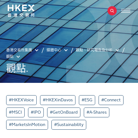
香港交易所集團
媒體中心
觀點、研究報告及分析
觀點
觀點.
#HKEXVoice
#HKEXinDavos
#ESG
#Connect
#MSCI
#IPO
#GetOnBoard
#A-Shares
#MarketsInMotion
#Sustainability