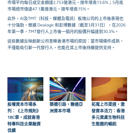
市場平均每日成交金額達2,753億港元，按年增長13.6%；5月底
市場總市值達47.1萬億港元，按年增長15%。
此外，AI及TMT（科技、媒體及電訊）板塊公司的上市後表現也
十分強勁，根據 Dealogic 和彭博數據（截至3月31日），在2026
年第一季，TMT發行人上市後一個月的股價升幅達到30.3%。
這些數據反映創新公司青睞香港市場的原因：當市場條件成熟，
不僅能吸引新一代發行人，也能在其上市後持續提供支持。
股權資本市場系
築橋引路，聯通亞
拓寬上市渠道，激
列：《上市規則》
洲資本市場
發資本活力：香港
18C章，成就香港
多元資產生物科技
特專科技企業融資
生態圈的崛起
佳績