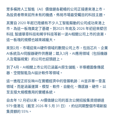
眾多橫跨人工智能（AI）價值鏈各範疇的公司正接連來港上市，
為投資者帶來前所未有的機遇，佈局市場最受矚目的科技主題。
其實自 2020 年起已陸續有不少人工智能驅動的公司成功來港上
市，為這一板塊奠定了基礎。到2025 年底及 2026 年初迎來壁仞
科技, 智譜華章科技和稀宇科技等新一波AI相關公司上市的浪潮，
這一板塊的規模也越來越龐大。
來到2月，市場迎來AI硬件領域的數間公司上市，包括芯片、企業
AI系統及AI伺服器硬件供應鏈；踏入3月，AI應用領域（包括機器
人及電腦視覺）的公司也迎頭趕上。
到了4月，AI相關上市公司已涵蓋AI原生儲能、半導體圖像傳感
器、空間智能及AI設計軟件等領域。
這一進程正好反映AI在實體經濟中的發展軌跡：AI並非單一垂直
領域，而是涵蓋運算、模型、軟件、自動化、傳感器、硬件，以
至支撐大規模應用的實體系統。
自去年 12 月初以來，AI價值鏈公司的首次公開招股集資總額達
979 億港元（截至 2026 年 5 月 31 日），約佔同期整個市場新股
集資額的 55%。