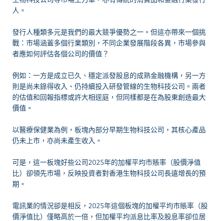
人。
發行人種類多元是我們的最大競爭優勢之一。但這亦帶來一個挑
戰：市場涵蓋多個行業類別，不同企業發展階段各異，市場參與
者應如何評估各個公司的價值？
例如：一方是成立已久、穩定派發股息的成熟金融機構，另一方
則是尚未錄得收入、仍持續投入研發管線的生物科技公司。兩者
的估值和回報指標或許大相逕庭，但同樣都是在為股東創造最大
價值。
以醫療保健業為例，板塊內部分早期生物科技公司，其核心產品
仍未上市，亦尚未產生收入。
可是，這一板塊好些公司2025年的加權平均市賬率（股價淨值
比）卻領先市場，反映投資者對香港生物科技公司長遠增長的預
期。
電訊業的情況卻是相反，2025年這個板塊的加權平均市賬率（股
價淨值比）僅略高於一倍，但加權平均派息比率及股息率卻位居