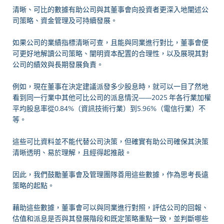
清晰、可比的數據有助公司與其董事會向投資者更深入地闡述公
司策略、資金管理及可持續發展。
如果公司的業績指標清晰可查，且能與同業進行對比，董事會便
可更好地解讀公司策略、闡明資本配置的合理性，以及展現其對
公司的績效與長期發展負責。
例如，現在董事在決定建議派發多少股息時，就可以一目了然地
看到同一行業中其他可比公司的派息情況——2025 年各行業加權
平均股息率從0.84%（資訊技術行業）到5.96%（電信行業）不
等。
這些可比資料並不能代替公司決策，但確實有助公司確保其決策
清晰透明、易於理解，且經得起推敲。
因此，我們鼓勵董事會及管理團隊善用這些數據，作為思考長遠
策略的起點。
藉助這些數據，董事會可以與同業進行對照，評估公司的回報、
估值和派息是否與其發展階段和既定策略重點一致，並判斷哪些