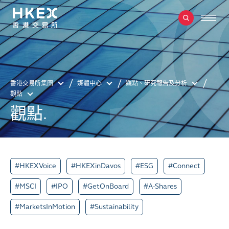
香港交易所集團
媒體中心
觀點、研究報告及分析
觀點
觀點.
#HKEXVoice
#HKEXinDavos
#ESG
#Connect
#MSCI
#IPO
#GetOnBoard
#A-Shares
#MarketsInMotion
#Sustainability