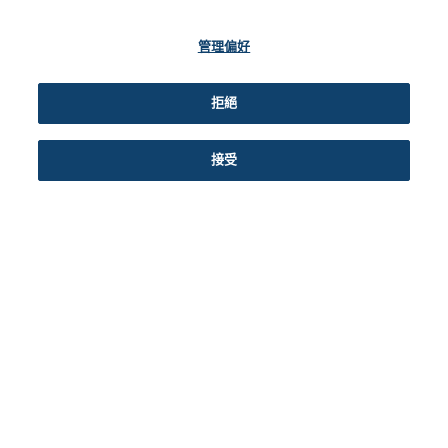
年上市浪潮
活躍、股票發行規模創新
高
管理偏好
拒絕
接受
26
可持續發展
16
世界經濟論壇
市場
一月 2026
一月 2026
香港交易所觀點
香港交易所觀點
引領氣候創新浪潮
回顧2025年香港市場的增
長動力