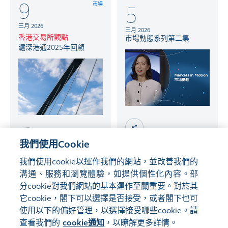
9
市場
5
三月 2026
三月 2026
香港交易所觀點
市場動態系列第二集
滬深港通2025年回顧
我們使用Cookie
我們使用cookie以運作我們的網站，並改善我們的
9
溝通、服務和瀏覽體驗，如提供個性化內容。部
市場
3
市場
分cookie對我們網站的基本運作至關重要。對於其
科技
二月 2026
它cookie，閣下可以選擇是否接受，或者閣下也可
二月 2026
香港交易所觀點
使用以下的偏好管理，以選擇接受哪些cookie。請
徐經緯
2025年香港股權資本市場
查看我們的
cookie通知
，以瞭解更多詳情。
人工智能企業正引領2026
回顧：流動性充裕、上市