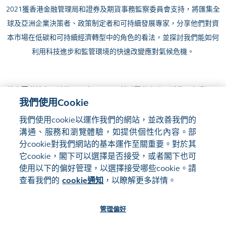
2021
獲香港金融管理局和證券及期貨事務監察委員會支持，將匯集全
球及亞洲企業決策者、政策制定者和可持續發展專家，分享他們對資
本市場在低碳和可持續經濟轉型中的角色的看法，並探討我們能如何
利用科技進步
和監管環境的快速改變應對氣候危機。
峰會圓滿結束。請於2022年2月16日前點擊
此處
登入活動平台重溫內
我們使用Cookie
容。
我們使用cookie以運作我們的網站，並改善我們的
溝通、服務和瀏覽體驗，如提供個性化內容。部
分cookie對我們網站的基本運作至關重要。對於其
它cookie，閣下可以選擇是否接受，或者閣下也可
使用以下的偏好管理，以選擇接受哪些cookie。請
網站地圖
使用條款
查看我們的
cookie通知
，以瞭解更多詳情。
隱私聲明
cookie通知
管理偏好
關注我們: