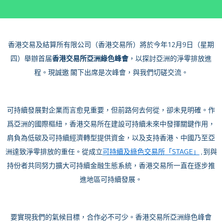
香港交易及結算所有限公司（香港交易所）將於今年12月9日（星期
四）舉辦首届
香港交易所
亞洲綠色峰會
，以探討
亞洲的淨零排放進
程
。現誠邀
閣下出席是次峰會，與我們切磋交流
。
可持續發展對企業而言
愈見重要，但前路何去何從，卻未見明確
。
作
爲亞洲的國際樞紐，香港交易所在建設可持續未來中發揮關鍵作用，
肩負為低碳及可持續經濟轉型提供資金，以及支持香港、中國
乃
至亞
洲達致淨零排放的重任
。從成立
可持續及綠色交易所
「STAGE」
, 到與
持份者共同努力擴大可持續金融生態系統，香港交易所一直在逐步推
進地區可持續發展。
要實現我們的氣候目標，合作必不可少。香港交易所亞洲綠色峰會