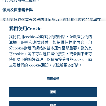
僱員及供應鏈參與
應對氣候變化需要各界的共同努力，僱員和供應商的參與在
我們減碳的過程中至關重要。通過提高數據的透明度、加強
我們使用Cookie
大家的認識和促進合作，我們鼓勵各方積極參與，共同實現
我們使用cookie以運作我們的網站，並改善我們的
可持續發展的目標。
溝通、服務和瀏覽體驗，如提供個性化內容。部
分cookie對我們網站的基本運作至關重要。對於其
它cookie，閣下可以選擇是否接受，或者閣下也可
使用以下的偏好管理，以選擇接受哪些cookie。請
網站地圖
使用條款
查看我們的
cookie通知
，以瞭解更多詳情。
隱私聲明
cookie通知
管理偏好
關注我們:
拒絕
©2016-26 香港交易及結算所有限公司版權所有，翻印必究
接受
管理偏好