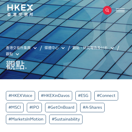
香港交易所集團
媒體中心
觀點、研究報告及分析
觀點
觀點.
#HKEXVoice
#HKEXinDavos
#ESG
#Connect
#MSCI
#IPO
#GetOnBoard
#A-Shares
#MarketsInMotion
#Sustainability