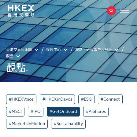
香港交易所集團
媒體中心
觀點、研究報告及分析
觀點
觀點.
#HKEXVoice
#HKEXinDavos
#ESG
#Connect
#MSCI
#IPO
#GetOnBoard
#A-Shares
#MarketsInMotion
#Sustainability