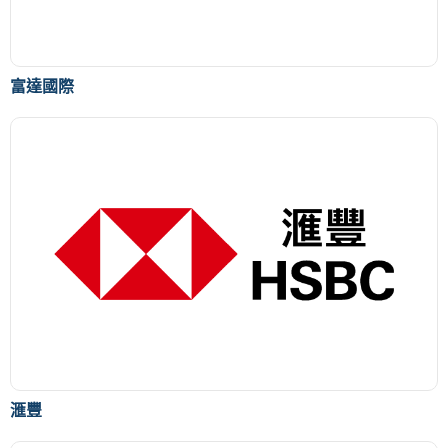
富達國際
滙豐