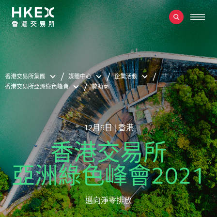
香港交易所集團
媒體中心
企業活動
香港交易所亞洲綠色峰會
贊助商
12月9日 | 香港
香港交易所
亞洲綠色峰會2021
邁向淨零排放