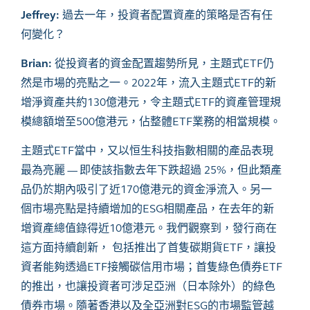
Jeffrey:
過去一年，投資者配置資產的策略是否有任
何變化？
Brian:
從投資者的資金配置趨勢所見，主題式
ETF
仍
然是市場的亮點之一。
2022
年，流入主題式
ETF
的新
增淨資產共約
130
億港元，令主題式
ETF
的資產管理規
模總額增至
500
億港元，佔整體
ETF
業務的相當規模。
主題式
ETF
當中，又以恒生科技指數相關的產品表現
最為亮麗
—
即使該指數去年下跌超過
25%
，但此類產
品仍於期內吸引了近
170
億港元的資金淨流入。另一
個市場亮點是持續增加的
ESG
相關產品，在去年的新
增資產總值錄得近
10
億港元。我們觀察到，發行商在
這方面持續創新， 包括推出了首隻碳期貨
ETF
，讓投
資者能夠透過
ETF
接觸碳信用市場；首隻綠色債券
ETF
的推出，也讓投資者可涉足亞洲（日本除外）的綠色
債券市場。隨著香港以及全亞洲對
ESG
的市場監管越