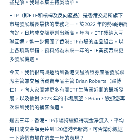
些見解。我是本集主持吳暿華。
ETP
（即
ETF
和槓桿及反向產品）是香港交易所旗下
市場發展增長最快的業務之一，於
2022
年的勢頭持續
向好，日均成交額更創出新高。年內，
ETF
獲納入互
聯互通，進一步擴闊了香港
ETF
市場的產品組合。以
上各項新舉措，預料將為未來一年的
ETF
業務帶來更
多發展機遇。
今天，我們很高興邀請到香港交易所證券產品發展聯
席主管兼交易所買賣產品主管
Brian Roberts
（羅博
仁），向大家闡述更多有關
ETF
生態圈近期的最新發
展，以及他對
2023
年的市場展望。
Brian
，歡迎
您
再
次來到我們的播客頻道。
過去三年，香港
ETP
市場持續錄得現金淨流入，平均
每日成交金額更達到
120
億港元新高。可否請你概述
一下這個市場在過去一年的表現？