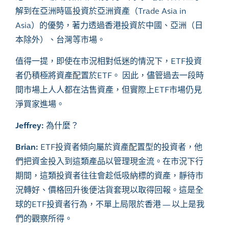
解到在亞洲時區投資於亞洲資產（
Trade Asia in
Asia
）的優勢，著力透過香港投資於中國、亞洲（日
本除外）、台灣等市場。
值得一提，即使在市況相對低迷的情況下，
ETF
投資
者仍積極將資產配置於
ETF
。
因此，儘管過去一段時
間市場上人人都在沽售資產，但實際上
ETF
市場仍見
淨買家進場。
Jeffrey:
為什麼？
Brian:
ETF
投資者傾向屬於資產配置型的投資者，他
們把資金投入到這類產品以管理現金流。在市況下行
期間，這類投資者往往會趁低吸納標的資產，靜待市
況轉好、價格回升後便沽貨套現以取得回報。這是全
球的
ETF
投資者行為，不單上局限於香港
—
以上是我
們的觀察所得。