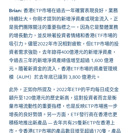
Brian:
香港
ETP
市場在過去一年確實表現良好，業務
持續壯大。你剛才提到的新增淨資產或現金流入，正
是我們團隊關注的重要指標之一，因為它是整體業務
的增長動力，並反映著投資者情緒和香港
ETF
市場的
吸引力。儘管
2022
年市況相對疲軟，但
ETP
市場的投
資者需求強勁，去年錄得
400
億港元的新增淨資產，
令過去三年的新增淨資產總值增至超過
1,600
億港
元。隨著新資金的流入，香港
ETF
市場的資產管理規
模（
AUM
）於去年底已達到
3,800
億港元。
此外，正如你所提及，
2022
年
ETP
的平均每日成交金
額升至
120
億港元的歷史新高，這對投資者而言是衡
量市場流動性的重要指標，也是反映
ETP
市場進一步
增長的良好勢頭。另一方面，
ETF
發行商在香港也更
積極地推出新產品
—
去年共有
29
隻新
ETP
在香港上
市，令香港
ETP
市場的產品數目增至超過
170
隻，產品