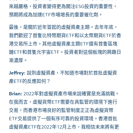
來越嚴格，投資者變得更為關注
ESG
投資的重要性，
預期將成為加速
ETF
市場增長的重要催化劑。
最後，是關於近年冒起的虛擬資產主題。去年年底，
我們歡迎了首隻比特幣期貨
ETF
和以太幣期貨
ETF
於香
港交易所上市。其他虛擬資產主題
ETF
還有首隻區塊
鏈
ETF
和首隻元宇宙
ETF
。投資者對這個板塊的興趣日
漸濃厚。
Jeffrey
:
說到虛擬資產，不知道市場對於首批虛擬資
產
ETF
的反應如何？
Brian:
2022
年對虛擬資產市場來說確實是充滿挑戰。
在我而言，虛擬貨幣
ETF
需要在具監管的環境下進行
交易，而香港市場良好的監管制度正正為虛擬貨幣
ETF
交易提供了一個有序可靠的投資環境。香港首批
虛擬資產
ETF
在
2022
年
12
月上市，我相信未來將有更