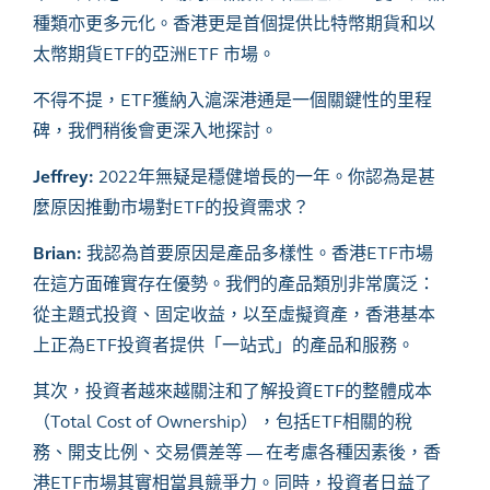
種類亦更多元化。香港更是首個提供比特幣期貨和以
太幣期貨
ETF
的亞洲
ETF
市場。
不得不提，
ETF
獲納入滬深港通是一個關鍵性的里程
碑，我們稍後會更深入地探討。
Jeffrey:
2022
年無疑是穩健增長的一年。你認為是甚
麼原因推動市場對
ETF
的投資需求？
Brian:
我認為首要原因是產品多樣性。香港
ETF
市場
在這方面確實存在優勢。我們的產品類別非常廣泛：
從主題式投資、固定收益，以至虛擬資產，香港基本
上正為
ETF
投資者提供「一站式」的產品和服務。
其次，投資者越來越關注和了解投資
ETF
的整體成本
（
Total Cost of Ownership
），包括
ETF
相關的稅
務、開支比例、交易價差等
—
在考慮各種因素後，香
港
ETF
市場其實相當具競爭力。同時，投資者日益了