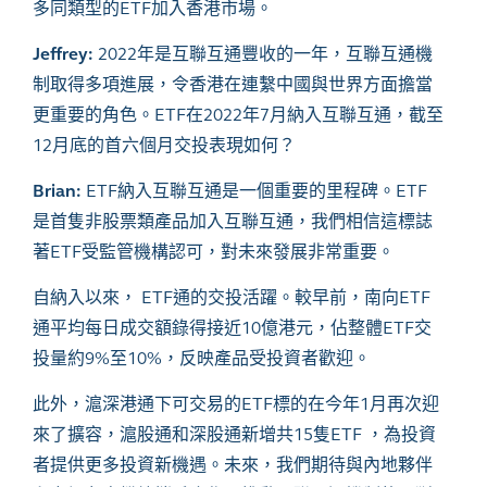
多同類型的
ETF
加入香港市場。
Jeffrey:
2022
年是互聯互通豐收的
一年，互聯互通機
制取得多項進展，令香港在連繫中國與世界方面擔當
更重要的角色。
ETF
在
2022
年
7
月納入互聯互通，截至
12
月底的首六個月交投表現如何？
Brian:
ETF
納入互聯互通是一個重要的里程碑。
ETF
是首隻非股票類產品加入互聯互通，我們相信這標誌
著
ETF
受監管機構認可，對未來發展非常重要。
自納入以來，
ETF
通的交投活躍。較早前，南向
ETF
通平均每日成交額錄得接近
10
億港元，佔整體
ETF
交
投量約
9%
至
10%
，反映產品受投資者歡迎。
此外，滬深港通下可交易的
ETF
標的在今年
1
月再次迎
來了擴容，滬股通和深股通新增共
15
隻
ETF
，為投資
者提供更多投資新機遇。未來，我們期待與內地夥伴