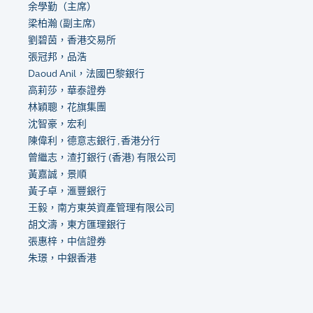
余學勤
（
主席
）
梁柏瀚 (副主席)
劉碧茵，香港交易所
張冠邦，品浩
Daoud Anil，法國巴黎銀行
高莉莎，華泰證券
林穎聰，花旗集團
沈智豪，宏利
陳偉利，德意志銀行 , 香港分行
曾繼志，渣打銀行 (香港) 有限公司
黃嘉誠，景順
黃子卓，滙豐銀行
王毅，南方東英資產管理有限公司
胡文濤，東方匯理銀行
張惠梓，中信證券
朱璟，中銀香港