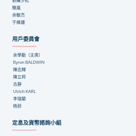
劉羅少紅
駱嵐
余敏杰
于維疆
用戶委員會
余學勤
（
主席
）
Byron BALDWIN
陳志輝
陳立邦
古靜
Ulrich KARL
李瑞蘭
杨菲
定息及貨幣諮詢小組