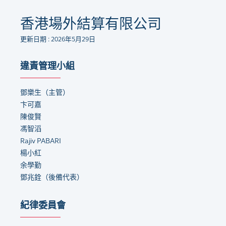
香港場外結算有限公司
更新日期 : 2026年5月29日
違責管理小組
鄧樂生（主管）
卞可嘉
陳俊賢
馮智滔
Rajiv PABARI
楊小紅
余學勤
鄧兆銓（後備代表）
紀律委員會