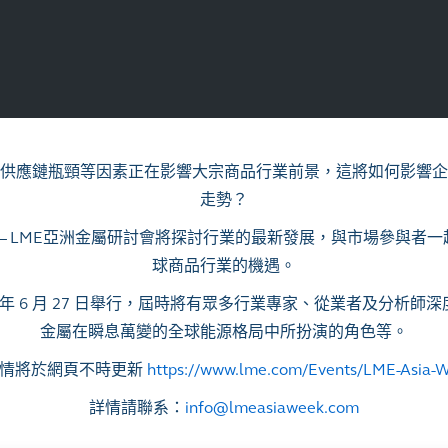
供應鏈瓶頸等因素正在影響大宗商品行業前景，這將如何影響企
走勢？
— LME亞洲金屬研討會將探討行業的最新發展，與市場參與者
球商品行業的機遇。
4 年 6 月 27 日舉行，屆時將有眾多行業專家、從業者及分析師
金屬在瞬息萬變的全球能源格局中所扮演的角色等。
情將於網頁不時更新
https://www.lme.com/Events/LME-Asia-
詳情請聯系：
info@lmeasiaweek.com