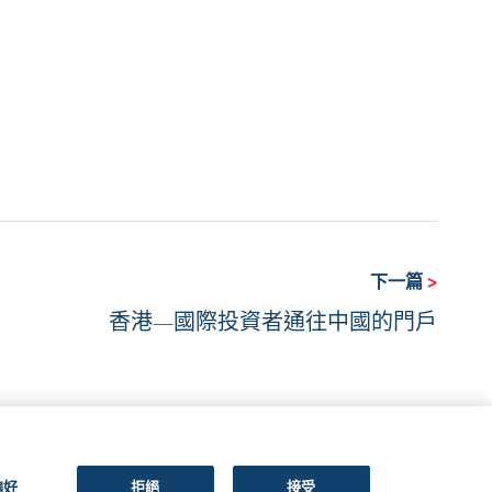
下一篇
>
香港—國際投資者通往中國的門戶
偏好
拒絕
接受