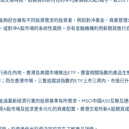
日間交易時段，該期貨的即月合約平均差價為大概
2
點子，較
2021
能夠迎合擁有不同投資需求的投資者，例如對冲基金、資產管理
，或對冲
A
股市場的系統性風險，亦有金融機構利用新期貨進行
行商在內地、香港及美國市場推出
ETF
，豐富相關指數的產品生
幣；而在香港市場，三隻追蹤該指數的
ETF
上市三周內，市值已升
能涵蓋新經濟行業的投資基準有所需求，
MSCI
中國
A50
互聯互通
資
A
股市場及追求更多元化的資產配置，香港交易所新
A
股期貨