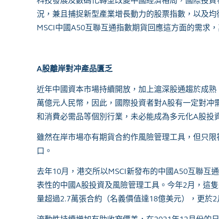
科技發展及數碼化轉型改變中國經濟格局，國際投資
況，兼且捕捉新型產業增長動力的股票指數，以及均
MSCI
中國
A50
互聯互通指數期貨回應這方面的需求，
A
股離岸對冲產品匱乏
近年中國資本市場持續開放，加上滬深股通趨於成熟
萬億元人民幣，因此，國際投資者對
A
股有一定對冲
和消費必需品等個別行業，未必能成為多元化
A
股投
雖然在岸市場亦有期貨合約作風險管理工具，但只限
口。
去年
10
月，港交所以
MSCI
新發布的中國
A50
互聯互通
表性的中國
A
股投資及風險管理工具。今年
2
月，這隻
量超過
2.7
萬張合約（名義價值達
18
億美元），更於
2