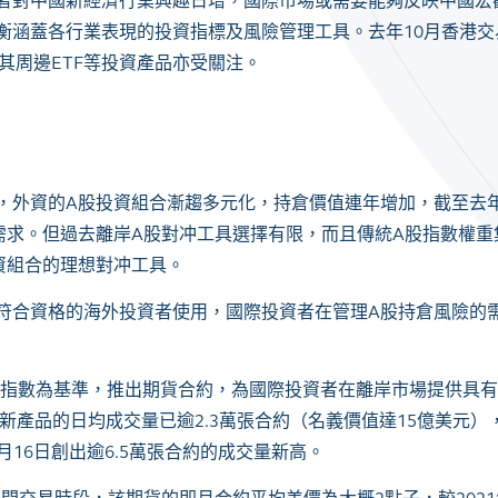
者對中國新經濟行業興趣日增，國際市場或需要能夠反映中國宏
衡涵蓋各行業表現的投資指標及風險管理工具。去年
10
月香港交
其周邊
ETF
等投資產品亦受關注。
，外資的
A
股投資組合漸趨多元化，持倉價值連年增加，截至去
需求。但過去離岸
A
股對冲工具選擇有限，而且傳統
A
股指數權重
資組合的理想對冲工具。
符合資格的海外投資者使用，國際投資者在管理
A
股持倉風險的
指數為基準，推出期貨合約，為國際投資者在離岸市場提供具有
新產品的日均成交量已逾
2.3
萬張合約（名義價值達
15
億美元）
月
16
日創出逾
6.5
萬張合約的成交量新高。