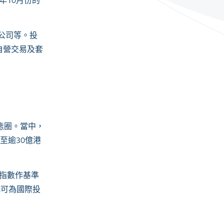
年
10
月份的
公司等。投
自營交易及套
態圈。當中，
至逾
30
億港
指數作基準
或可為國際投