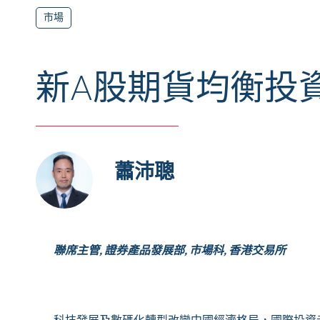
市場
新A股期貨均衡投
蕭沛聰
聯席主管, 證券產品發展部, 市場科, 香港交易所