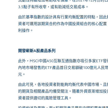
流動性持續增加有助收窄價差，在
2021
年
12
月份的
3.5
點子有所收窄，或有助減低交易成本。
由於基準指數的設計具有行業均衡配置的特點，因此
資者可運用該期貨合約作為中國投資組合的核心配置
利操作。
開發嶄新
A
股產品系列
此外，
MSCI
中國
A50
互聯互通指數亦吸引多家
ETF
發
內地市場發售的
ETF
產品首日交易額破
100
億元人民
元。
由此可見，各地投資者對能夠均衡代表中國市場、且
的期貨及相關產品均備受關注。隨着外資逐漸增加投
資者提供適切的風險管理工具。