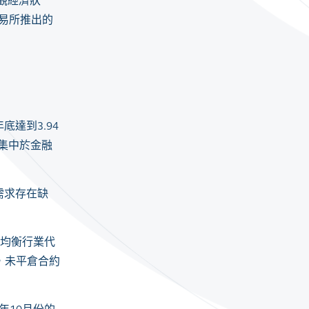
觀經濟狀
易所推出的
年底達到
3.94
集中於金融
需求存在缺
均衡行業代
，未平倉合約