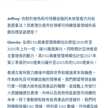
Jeffrey:
你對於綠色和可持續金融的未來發展方向有
甚麼看法？而香港交易所在領導可持續發展領域的長
期目標是甚麼呢？
Glenda:
全球
ESG
資產管理規模估計將從
2020
年至
2025
年上升一倍，達
50
萬億美元。同時預計亞洲會是
主要增長的動力，其
ESG
資產管理規模估計從
2021
年
第三季度的
900
億美元躍升至
2025
年的
5,000
億美元。
香港交易所致力連接中國與世界和連接資本與機遇。
作為綠色及可持續金融的領導者，我們期望帶領金融
行業一同擴大綠色投資產品的種類，並鼓勵上市發行
人把握機遇在香港、內地以及其他地區創造可持續的
未來。除了推動碳和綠色投資產品的發展外，我們同
時積極發展
ESG
領域，特別是
ESG
數據、可持續及綠