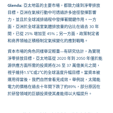
Glenda:
亞太地區的主要市場，都致力達到淨零排放
目標。亞洲在氣候行動中可透過許多途徑發揮影響
力，並且於全球減排過程中發揮著關鍵作用。一方
面，亞洲於全球溫室氣體排放量的佔比在過去
30
年
間，已從
25%
增加至
45%
；另一方面，政策制定者
和商界領袖正積極制定氣候變化的應對戰略。
資本市場的角色同樣舉足輕重
—
有研究估計，為實現
淨零排放目標，亞太地區從
2020
年到
2050
年僅於能
源供應方面所需的投資將在
26
至
37
萬億美元之間，
視乎維持
1.5
℃或
2
℃的全球溫度升幅目標。當資本被
運用得當後，我們自然會看見成效。舉例說，太陽能
電力的價格在過去十年間下跌了約
89%
，部分原因在
於研發領域的巨額投資使其產能得以大幅提升。