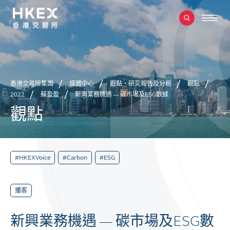
香港交易所集團
媒體中心
觀點、研究報告及分析
觀點
2022
蘇盈盈
新興業務機遇 — 碳市場及ESG數據
觀點
#HKEXVoice
#Carbon
#ESG
播客
新興業務機遇 — 碳市場及ESG數