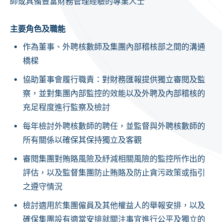
師或具備豐富財務管理經驗的專業人士
主要角色及職能
作為董事、外聘核數師及集團內部稽核部之間的溝通
橋樑
協助董事會履行職責：對財務匯報提供獨立審閱及監
察，並對集團內部監控的效能以及外聘及內部稽核的
充足程度進行監察及檢討
每年檢討外聘核數師的聘任，並監督與外聘核數師的
所有關係以確保其保持獨立及客觀
審閱集團對賄賂風險及紓減相關風險的監控所作出的
評估，以及監督集團防止賄賂及防止貪污政策
或指引
之遵守情況
檢討適用於集團僱員及其他權益人的舉報安排，以及
確保集團設有適當安排就關注事宜進行公平及獨立的