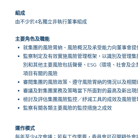
組成
由不少於4名獨立非執行董事組成
主要角色及職能
就集團的風險胃納、風險概況及承受能力向董事會提
監察制定及有效實施風險管理框架，以識別及管理集
別和其他主要風險包括聲譽、ESG（環境、社會及
項目有關的風險
審閱集團的風險政策、遵守風險胃納的情況以及相關
審議及對集團業務及策略當下所面對的最高及新出現
檢討及評估集團風險監控／紓減工具的成效及風險管
監察有關各類主要風險的監控措施之成效
運作模式
每年至少4次會議；若有工作需要，委員會可召開額外會