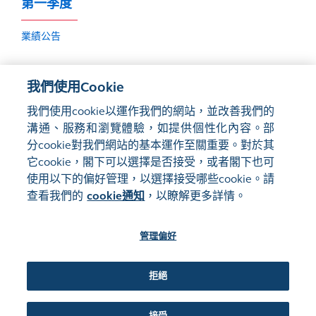
第一季度
業績公告
我們使用Cookie
如欲查詢過往業績公告，請參閱
監管披露
。
我們使用cookie以運作我們的網站，並改善我們的
溝通、服務和瀏覽體驗，如提供個性化內容。部
分cookie對我們網站的基本運作至關重要。對於其
它cookie，閣下可以選擇是否接受，或者閣下也可
使用以下的偏好管理，以選擇接受哪些cookie。請
網站地圖
使用條款
查看我們的
cookie通知
，以瞭解更多詳情。
隱私聲明
cookie通知
管理偏好
關注我們:
拒絕
©2016-26 香港交易及結算所有限公司版權所有，翻印必究
管理偏好