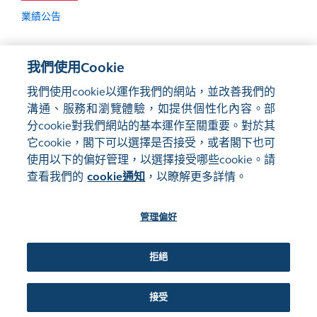
業績公告
我們使用Cookie
如欲查詢過往業績公告，請參閱
監管披露
。
我們使用cookie以運作我們的網站，並改善我們的
溝通、服務和瀏覽體驗，如提供個性化內容。部
分cookie對我們網站的基本運作至關重要。對於其
它cookie，閣下可以選擇是否接受，或者閣下也可
使用以下的偏好管理，以選擇接受哪些cookie。請
網站地圖
使用條款
查看我們的
cookie通知
，以瞭解更多詳情。
隱私聲明
cookie通知
管理偏好
關注我們:
拒絕
©2016-26 香港交易及結算所有限公司版權所有，翻印必究
接受
管理偏好