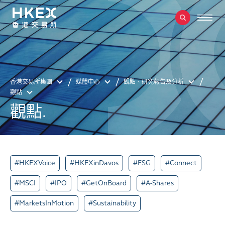
香港交易所集團
媒體中心
觀點、研究報告及分析
觀點
觀點.
#HKEXVoice
#HKEXinDavos
#ESG
#Connect
#MSCI
#IPO
#GetOnBoard
#A-Shares
#MarketsInMotion
#Sustainability