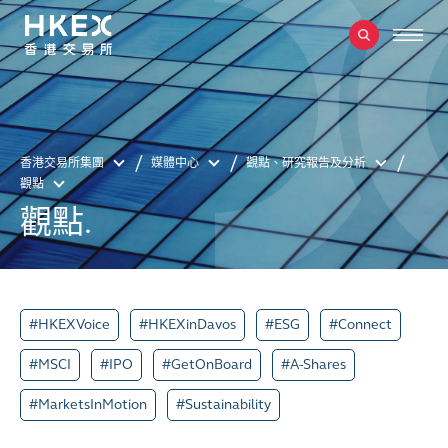
香港交易所集團
媒體中心
觀點、研究報告及分析
觀點
觀點.
#HKEXVoice
#HKEXinDavos
#ESG
#Connect
#MSCI
#IPO
#GetOnBoard
#A-Shares
#MarketsInMotion
#Sustainability