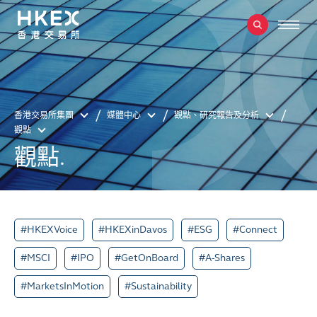
香港交易所集團
媒體中心
觀點、研究報告及分析
觀點
觀點.
#HKEXVoice
#HKEXinDavos
#ESG
#Connect
#MSCI
#IPO
#GetOnBoard
#A-Shares
#MarketsInMotion
#Sustainability