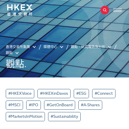
香港交易所集團
媒體中心
觀點、研究報告及分析
觀點
觀點.
#HKEXVoice
#HKEXinDavos
#ESG
#Connect
#MSCI
#IPO
#GetOnBoard
#A-Shares
#MarketsInMotion
#Sustainability