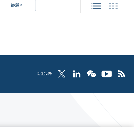
篩選 >
關注我們: