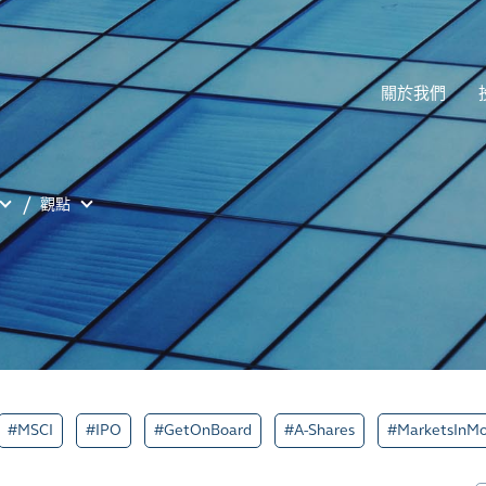
關於我們
觀點
#MSCI
#IPO
#GetOnBoard
#A-Shares
#MarketsInMo