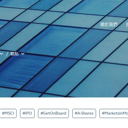
關於我們
觀點
#MSCI
#IPO
#GetOnBoard
#A-Shares
#MarketsInMo