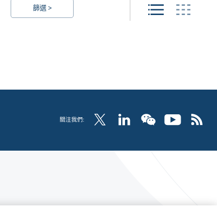
篩選 >
關注我們: