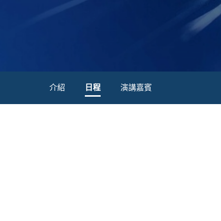
介紹
日程
演講嘉賓