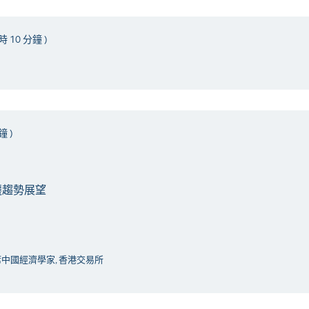
小時 10 分鐘 )
鐘 )
遷趨勢展望
中國經濟學家, 香港交易所