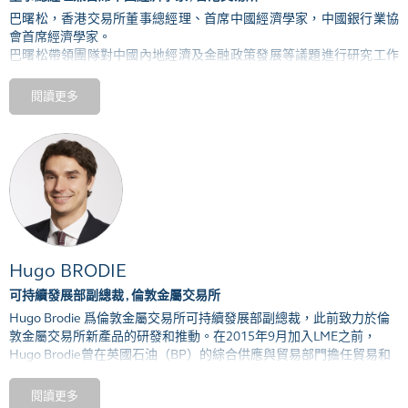
巴曙松，香港交易所董事總經理、首席中國經濟學家，中國銀行業協
徐女士畢業於法國巴黎
ESSEC
高等商業學院，擁有金融工程碩士學
會首席經濟學家。
位，並獲得中國武漢大學的經濟學士和法國語言文學學士學位。
巴曙松帶領團隊對中國內地經濟及金融政策發展等議題進行研究工作
並參與過多項中國相關戰略項目，積極推動香港交易所與內地的交流
與合作。
閱讀更多
巴曙松也在多個專業學術機構擔任重要職務，包括香港金融發展局內
地機遇小組成員、香港銀行學會榮譽顧問、北京大學滙豐金融研究院
執行院長、中國宏觀經濟學會副會長，以及香港浸會大學國際研究及
發展顧問委員會委員。
巴曙松近年來主持出版的中英雙語著作主要包括：《全球大宗商品市
場：從現貨到期貨》（內地的簡體中文版入選2020年“第一財經-摩根
大通”年度金融書籍、“21世紀年度好書”（2020））、《互聯互通與
Hugo BRODIE
香港新經濟融資創新》（入選2019年“第一財經－摩根大通”年度書
籍、香港商務印書館2019年度十大好書）、《債券通：中國債券市場
可持續發展部副總裁 , 倫敦金屬交易所
國際化的新戰略》、《人民幣國際化的新進展：香港交易所的離岸金
Hugo Brodie 爲倫敦金屬交易所可持續發展部副總裁，此前致力於倫
融產品創新》等。
敦金屬交易所新產品的研發和推動。在2015年9月加入LME之前，
Hugo Brodie曾在英國石油（BP）的綜合供應與貿易部門擔任貿易和
風險職務。
閱讀更多