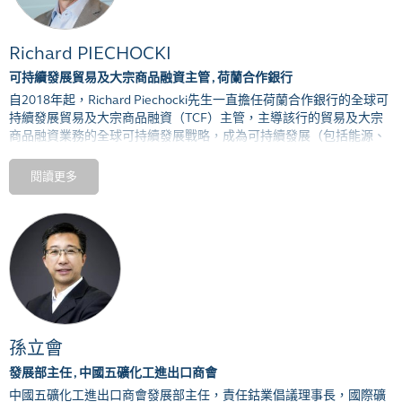
Richard PIECHOCKI
可持續發展貿易及大宗商品融資主管 , 荷蘭合作銀行
自
2018
年起，
Richard Piechocki
先生一直擔任荷蘭合作銀行的全球可
持續發展貿易及大宗商品融資
（
TCF
）
主管，主導該行的貿易及大宗
商品融資業務的全球可持續發展戰略，成為可持續發展
（
包括能源、
金屬和農業在內多個大宗商品價值鏈方面
）
的前領「思想領袖」。具
體工作包括為荷蘭合作銀行制定戰略，促使其成為
TCF
客戶心目中一
閱讀更多
流的（商業）金融「可持續」解決方案的提供者，同時實現該行可持
續發展計劃的商業化。
Piechocki
先生於
1992
年取得大學學位後便加入荷蘭合作銀行，於可持
續發展領域擁有
20
年的豐富經驗。
2006
至
2011
年期間，他出任主理
經理
（
Issue Manager
）
，負責制定信貸批核流程以及持份者溝通方
面的可持續發展政策。在擔任現職前，他曾任可持續發展部的高級可
持續發展業務戰略分析師，負責設計、推動及落實責任供應鏈監管及
可追溯性以及循環經濟方面的可持續發展計劃。他在任期間一直協助
客戶經理識別出可持續發展的問題，並就可持續發展及循環利用解決
孫立會
方案向各大公司提供建議。
發展部主任 , 中國五礦化工進出口商會
中國五礦化工進出口商會發展部主任
，
責任鈷業倡議理事長
，
國際礦