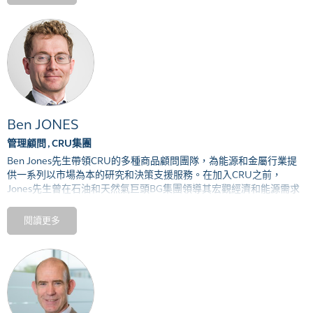
Ben JONES
管理顧問 , CRU集團
Ben Jones
先生
帶領
CRU
的多
種
商品顧問團隊，
為
能源和金屬行業提
供一系列
以市場為本的
研究和決策支
援
服務。在加入
CRU
之前，
Jones
先生曾在石油和天然氣
巨頭
BG
集團領導
其宏觀經濟和能源需求
分析
團隊
，
亦曾
擔任國際貨幣基金組織和英國財政部的經濟學家和
決
策人，
職務主要涉及
天然資源行業的環境和更廣泛政策
議
題。
他
持有
閱讀更多
牛津大學的經濟學碩士學位和伯明翰大學的經濟學博士學位，
並在各
大
國際期刊發表
大量
有關環境
、
宏觀財政和商品相關主題的文章。