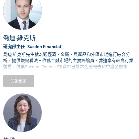
喬迪·維克斯
研究部主任 , Sucden Financial
喬迪·維克斯先生就宏觀經濟，金屬，農產品和外匯市場進行綜合分
析，提供觀點看法。作爲金融市場的主要評論員，喬迪享有較高行業
聲譽，併爲Sucden Financial撰寫每日基本金屬報告和季度金屬報
告。他還對電動汽車和咖啡市場進行深入的投資研究。維克斯先生於
2016年加入Sucden Financial， 擁有農業經濟學學位， 目前正在倫敦
閱讀更多
大學學院攻讀可持續資源與經濟學碩士學位。