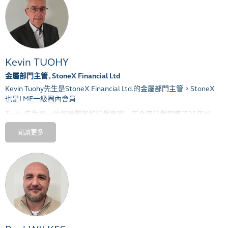
造可持續的價值。
李先生是倫敦金屬交易所鋁委員會委員，他擁有北京交通大學工商管
理碩士學位
.
Kevin TUOHY
金屬部門主管 , StoneX Financial Ltd
Kevin Tuohy
先生是
StoneX Financial Ltd.
的金屬部門主管。
StoneX
也是
LME
一級圈內會員
Tuohy
先生是一位經驗豐富的行業專家，在金屬行業服務了
35
年以
上，他曾在多家
LME
成員公司擔任高級管理職位，這些公司包括
閱讀更多
Gerald Metals Ltd
，
Man Group
，
Man Financial
，
MF Global
和
INTL
FCStoneLtd
。
Tuohy
先生從最初是一名交易員，現在管理着一個由
60
個前臺交易員
和推銷員組成的全球團隊，遍佈
5
個大洲的
10
個地點，提供全方位的
對沖和風險管理解決方案。
StoneX Financial Ltd爲廣大各個機構、企業、交易者和投資者提供機
構級別高端金融類服務，高技術個性化服務和深厚的專業諮詢知識。
通過獨有的數字交易平臺，端到端直連全球各大交易所繫統，包含各
類執行和清算服務。Stone X還是LME的圈內交易會員之一。