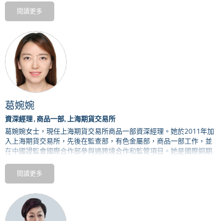
董峰加入QME前曾擔任中國工商銀行總部貴金屬部交易業務主管。他
閱讀更多
於2016年4月加入平安商品貿易有限公司，擔任總經理和法定代表
人，亦曾於紐約的對沖基金工作了5年。
董峰擁有中國北京大學理學學士學位和美國普林斯頓大學天體物理學
博士學位。他擁有豐富的數學和物理知識，熟悉金融衍生品和運營風
險管理程式和法規，亦在商品現貨交易平台和實物交割系統的建設方
面擁有豐富的經驗。
葛婉婉
資深經理 , 商品一部, 上海期貨交易所
葛婉婉女士，現任上海期貨交易所商品一部資深經理。她於
2011
年加
入上海期貨交易所，先後在監查部，有色金屬部，商品一部工作，並
在中國證監會國際合作部參與過跨境合作和監管項目。她是國際銅期
貨的主要研發人員之一。
閱讀更多