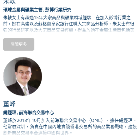
朱軼
環球金屬與礦業主管 , 彭博行業研究
朱軼女士有超過
15年大宗商品與礦業領域經驗。在加入彭博行業之
前，她在高盛以及蘇格蘭皇家銀行任職大宗商品分析師。朱女士有很
強的行業研究以及大宗商品交易經驗，得益於她在金屬生產商包括美
國鋁業以及神火鋁業的工作經歷。
閱讀更多
朱女士畢業於復旦大學數學系，並有美國賓夕法尼亞州立大學
MBA學
位。
董峰
總經理 , 前海聯合交易中心
董峰於2018年10月加入前海聯合交易中心（QME），擔任總經理。
他常駐深圳，負責在中國內地實踐香港交易所的商品業務戰略，建設
創新商品交易平台連接中國與世界。