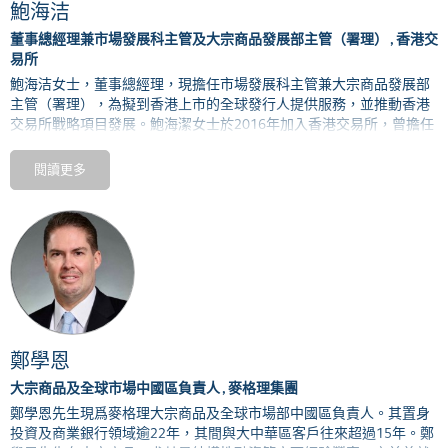
鮑海洁
首席執行官。2008年至2009年他擔任拉丁美洲首席執行官和拉丁美洲
投資銀行主管時，更兼任巴西地區高級主管 。
董事總經理兼市場發展科主管及大宗商品發展部主管（署理） , 香港交
易所
歐冠昇擁有美國賓夕法尼亞大學沃頓商學院經濟學士學位，精通西班
鮑海洁
女士，董事總經理，
現擔
任
市場發展科主管兼大宗商品發展部
牙語、葡萄牙語和英語。
主管（
署理）
，為擬到香港上市的全球發行人提供服務，並推動香港
交易所戰略項目發展。
鮑海潔女士於
2016
年加入香港交易所，曾擔任
行政總裁辦公室總管
，
負責香港交易戰略項目推動和業務綜合管理。
閱讀更多
在加入香港交易所前，鮑女士自
2001
年起
曾在平安銀行和深圳發展銀
行擔任不同管理
職位，包括曾任深圳發展銀行董事長兼
行政總裁辦公
室總管，負責戰略專案、投資者關係和公共關係管理。鮑女士曾全面
負責深圳發展銀行和平安銀行的兩行整合項目。兩行整合完成後，鮑
女士擔任了平安銀行零售
網
絡金融事業部總裁等職務。
鮑女士於北京大學獲取工商管理碩士學位（金融系）。
鄭學恩
大宗商品及全球市場中國區負責人 , 麥格理集團
鄭學恩先生現爲麥格理大宗商品及全球市場部中國區負責人。其置身
投資及商業銀行領域逾
22年，其間與大中華區客戶往來超過15年。鄭