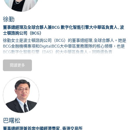
徐勤
董事總經理及全球合夥人兼BCG 數字化智能引擎大中華區負責人 , 波
士頓諮詢公司（BCG）
徐勤女士是波士頓諮詢公司（
BCG
）的董事總經理
,
全球合夥人。她是
BCG
金融機構專項和
DigitalBCG
大中華區業務團隊的核心領導，也是
BCG
數字化智能引擎（
DAS
）的大中華區負責人，同時還負責
DigitalBCG
亞太地區團隊的人力資源和組織建設。她目前擔任中國證
券業協會互聯網證券委員會專業委員，在多項議題上提供專業意見，
閱讀更多
同時也爲中國基金業協會提供專業講座。除此以外，徐女士還是香港
金融發展局（
FSDC
）的市場發展委員會（
Market Development
Committee
）委員。
徐女士長期以來服務於大中華區的各類金融機構，協助多家領先大型
商業銀行、金融控股機構、證券公司、金融科技機構、保險公司等制
定戰略並推進實施；協助衆多全球大型金融機構拓展大中華區市場。
此外，她也爲工業品、汽車、零售等非金融行業的客戶提供數字化相
關的諮詢服務。
巴曙松
加入
BCG
之前，徐女士曾在法國興業銀行投資銀行總部（巴黎）任
職。
董事總經理兼首席中國經濟學家 , 香港交易所