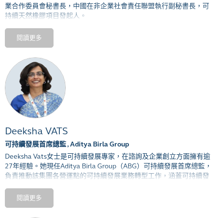
業合作委員會秘書長
，
中國在非企業社會責任聯盟執行副秘書長
，
可
持續天然橡膠項目發起人
。
擁有多年大宗資源戰略研究和行業協調實踐
，
在負責任商業行爲風險
閱讀更多
識別與管控
、
供應鏈合規與治理體系建設
、
危機公關與聲譽重構
、
利
益相關方溝通與磋商
、
社區發展與生計保護等領域有豐富的實踐經
驗
。
擔任多家跨國公司顧問
。
牽頭編制《中國對外礦業投資社會責任指引》
、
《中國負責任礦產供
應鏈盡責管理指南》
、
《鈷冶煉廠供應鏈盡責管理標準》
、
《鈷手採
礦
ESG
管理框架》和《可持續天然橡膠指南》等標準性文件
，
並創新
開發「天然橡膠風險預警系統」
、
「輪胎全生命週期綠色供應鏈管理
系統」
。
受邀參與跨行業可持續標準開發和項目工作
，
如《經合組織採掘業利
Deeksha VATS
益相關方指南》
、
《電子信息行業社會責任指南》
、
《中國紡織服裝
可持續發展首席總監 , Aditya Birla Group
企業社會責任管理體系》
、
《
IPC1401
供應鏈可持續發展優秀實踐指
Deeksha Vats
女士是可持續發展專家，在諮詢及企業創立方面擁有逾
南》及《中國生物多樣性變化與研究項目》
。
27
年經驗。她現任
Aditya Birla Group
（
ABG
）可持續發展首席總監，
負責推動該集團各營運點的可持續發展業務轉型工作，涵蓋可持續發
展的戰略、營運、溝通及倡議領域。在加入
ABG
前，她曾帶領
Hindalco Industries Limited
的集團旗艦金屬及採礦業務的可持續發展
閱讀更多
工作。
Deeksha Vats
女士在
Hindalco
的工作橫跨不同地域，涉及多項
職能及領域，致力於將可持續發展融入業務主流。這是秉承其在