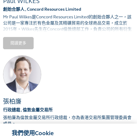
Paul WILKES
創始合夥人 , Concord Resources Limited
Mr Paul Wilkes
是
Concord Resources Limited
的創始合夥人之一，該
公司是一家專注於有色金屬及其精礦貿易的全球商品交易，成立於
2015
年。
Wilkes
先生在
Concord
倫敦總部工作，負責公司的所有衍生
品交易和對沖活動。
閱讀更多
Wilkes
先生
在有色金屬市場擁有
20
多年的經驗，曾在多家銀行和商品
交易公司工作，包括
Metallgesellschaft
，
Enron，Sempra Energy，
BNP Paribas，UBS，Macquarie Bank和Noble。在2002年至2006年
之間，Wilkes先生借調到澳大利亞和中國，在那裡他積累了精礦及實
貨交易的經驗，並與礦山，冶煉廠和貿易商探討如何使用衍生品來進
行價格風險管理。
張柏廉
行政總裁 , 倫敦金屬交易所
張柏廉為
倫敦金屬交易所行政總裁，亦為香港交易所集團管理委員會
成員。
我們使用Cookie
張柏廉於
2012
年加入倫敦金屬交易所
，在
任職瑞銀期間曾為香港交