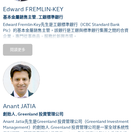
Edward FREMLIN-KEY
基本金屬銷售主管 , 工銀標準銀行
Edward Fremlin-Key
先生是工銀標準銀行（
ICBC Standard Bank
Plc
）的基本金屬銷售主管，該銀行是工銀與標準銀行集團之間的合資
企業，專門從事商品，服務於新興市場。
Fremlin-Key
先生負責管理和開發該銀行的基本金屬業務，該業務為實
閱讀更多
物和金融參與者提供所有基本金屬的風險管理解決方案。他在管理機
構客戶流方面（
CTA
；全權委託和系統的）豐富的經驗，專注於電子
交易，系統對接和流動性管理，對於工銀標準銀行的金屬戰略至關重
要。
在加入工銀標準銀行之前，
Fremlin-Key
先生開始了他在
ICAP
職業生
涯，曾擔任
ADM
的
LME
銷售主管。
Fremlin-Key
先生具有學士學位布里斯託大學法語和意大利語（榮譽）
學位。
Anant JATIA
創始人 , Greenland 投資管理公司
Anant
Jatia
先生
是
Greenland
投資管理公司（
Greenland Investment
Management
）的創始人
. Greenland
投資管理公司是一家全球系統性