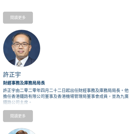
史女士亦是螞蟻科技集團股份有限公司的獨立董事、瑞典資產管理基
金會的高級國際顧問及蘇富比國際諮詢委員會成員。此外，史女士是
閱讀更多
中國證券監督管理委員會國際顧問委員會副主席及國際證券交易所聯
會董事。
史女士於2001年1月獲中華人民共和國國務院委任為中國證券監督管
理委員 會副主席，為中國首位來自境外的副部級官員，直至2004年
卸任後回港。 史女士於1991年至2000年任職香港證監會，並於1998
年擔任其副主席一職。
史女士於2004年至2022年曾任香港特別行政區行政會議非官守成員，
許正宇
2013年1月至2018年7月為香港金融發展局主席及2007年至2011年為
香港特別行政區的大學教育資助委員會主席。
財經事務及庫務局局長
許正宇由二零二零年四月二十二日起出任財經事務及庫務局局長。他
史女士於2001年、2009年及2017年獲香港特別行政區政府先後頒發
擔任香港鐵路有限公司董事及香港機場管理局董事會成員，並為九廣
銀紫荊星章、金紫荊星章及大紫荊勳章，表揚她在公共服務的貢獻。
鐵路
公司主席。
在獲委任為局長前，許正宇是香港金融發展局行政總監。他在香港交
閱讀更多
易所工作達十三年，曾出任市場發展科董事總經理兼項目管理主管，
亦擔任過上市和市場發展部門不同的高級崗位。他於一九九九年加入
特區政府為政務主任，曾被調派到經濟發展科、香港特區政府駐北京