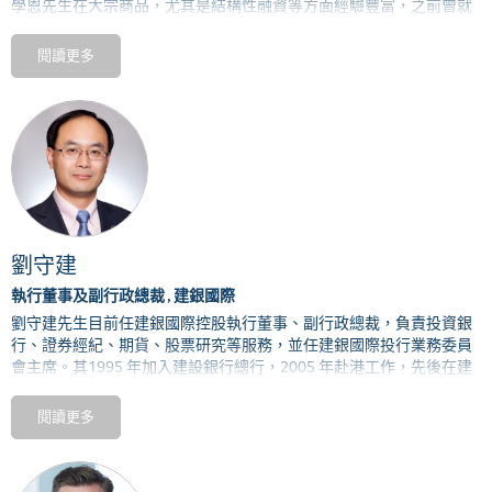
學恩
先生
在大宗商品，尤其是結構性融資等方面經驗豐富，之前曾就
職於摩根大通，巴克萊銀行及最近的澳大利亞聯邦銀行，負責大宗商
品及自然資源團隊的相關業務。
鄭先生現常駐上海市，講流利的中
閱讀更多
文。
劉守建
執行董事及副行政總裁 , 建銀國際
劉守建先生目前任建銀國際控股執行董事、副行政總裁，負責投資銀
行、證券經紀、期貨、股票研究等服務，並任建銀國際投行業務委員
會主席。其
1995
年加入建設銀行總行，
2005
年赴港工作，先後在建
銀國際、建行亞洲（建行香港分行）及建行總行工作，熟悉中港兩地
金融市場運作及跨境投資銀行、商業銀行服務。
閱讀更多