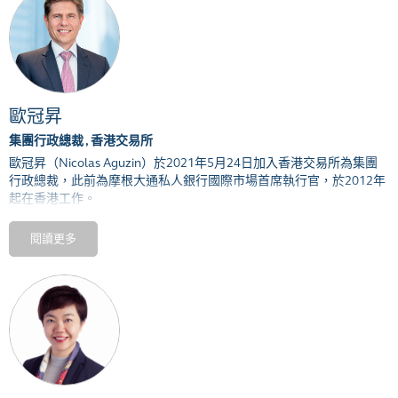
辦事處和民政事務總署服務，亦曾在私人市場一些跨國企業就職。
許正宇曾經出任不同公職，包括香港城市大學校董會、強制性公積金
計劃管理局程序覆檢委員會、香港交易所上市覆核委員會，以及香港
會計師公會紀律小組的成員。
歐冠昇
許正宇持有英國牛津大學哲學、政治及經濟系榮譽學士與碩士學位，
以及INSEAD工商管理碩士學位。他亦曾參與史丹福大學行政人員培訓
集團行政總裁 , 香港交易所
課程。
歐冠昇（Nicolas Aguzin）於2021年5月24日加入香港交易所為集團
行政總裁，此前為摩根大通私人銀行國際市場首席執行官，於2012年
起在香港工作。
2013年至2020年，歐冠昇為摩根大通亞太區首席執行官，負責領導該
閱讀更多
行在區內17個市場的業務，期間掌管摩根大通一些重要的業務拓展，
包括成為少數在中國內地提供全方位服務的國際銀行之一，其中全資
擁有一家於當地註冊的商業銀行、控股一家證券公司、一家資產管理
公司和一家期貨及期權公司。他擔任亞太區首席執行官一職的同時，
還負責亞太區的投資銀行部門。在歐冠昇領導下，摩根大通成為亞太
區領先的投資銀行之一。
歐冠昇於1990年加入摩根大通出任金融分析師，1990年至2005年期
間在紐約和布宜諾斯艾利斯出任多個職位，並於2005年出任拉丁美洲