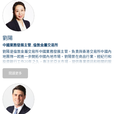
Aditya Birla Group
的角色，
其時她
引領該集團推進環境可持續議程，
廣及氣候變化、能源過渡、水資源、廢棄物、排放物及生物多樣化
等。
在加入
ABG
前，
Vats
女士於羅兵咸永道會計師事務所駐孟買辦公室領
導可持續發展及氣候變化工作逾
8
年。多年以來，她先後任職安永會計
師事務所、
Engineers India Limited
及
Chemtex Engineering Limited
等多家知名公司，工作範疇橫跨各大行業。
Vats
女士亦經常在可持續
劉陽
發展活動發言及出任小組成員，長期活躍於各工作組、行業機構及專
中國業務發展主管 , 倫敦金屬交易所
家網絡，一直身處印度可持續發展工作的最前線。
劉陽是
倫敦金屬交易所中國業務發展主管，負責與香港交易所中國內
地團隊一起進一步開拓中國內地市場。劉陽曾在商品行業、經紀行和
投資銀行工作20年之久，專注於亞太市場，提供專業資訊和相關的服
務，協助客戶在交易、對沖及融資方面，爭取利益最大化。在加入倫
敦金屬交易所之前，劉陽曾在渣打銀行倫敦大宗商品部擔任董事，並
閱讀更多
在一級交易商 Sucden 和法國外貿銀行擔任高級客戶經理。劉陽畢業
於巴斯大學，取得金融管理碩士學位。