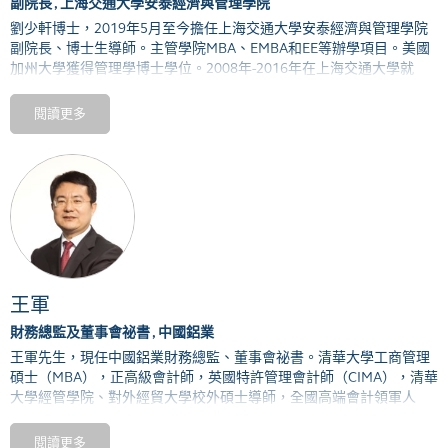
副院長 , 上海交通大學安泰經濟與管理學院
劉少軒博士，
2019
年
5
月至今擔任上海交通大學安泰經濟與管理學院
副院長、博士生導師。主管學院
MBA
、
EMBA
和
EE
等辦學項目。美國
加州大學獲得管理學博士學位。
2008
年
-2016
年在上海交通大學就
職，先後任安泰經濟與管理學院助理教授、副教授、博士生導師，上
海交通大學文科建設處副處長。期間分別在
2010
年、
2013
年，在麻省
閱讀更多
理工學院（
MIT
）擔任訪問學者。
2016
年
-2019
年，擔任美國麻省理工
學院（
MIT
）全球供應鏈及物流卓越網絡寧波（中國）供應鏈創新學
院創始院長、教授。
王軍
財務總監及董事會祕書 , 中國鋁業
王軍先生，現任中國鋁業財務總監、董事會祕書。清華大學工商管理
碩士（MBA），正高級會計師，英國特許管理會計師（CIMA），清華
大學經管學院、對外經貿大學校外碩士導師，全國高端會計領軍人
才，曾榮膺 “中國總會計師年度人物” 、香港“金紫荊＂最佳CFO、最佳
董祕。王先生從業有色金屬行業近三十年，擁有豐富的財務、管理及
閱讀更多