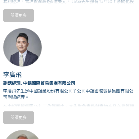
套利經理，管理資產超過
9
億美元。
Jatia
先生擁有
13
年以上系統化投
資策略管理機構和專有資本的經驗。在創建
Greenland
之前，
Jatia
先
生也共同參與創立了印度第一位在岸對沖基金經理
Forefront Capital
閱讀更多
Management
，這是一家系統化的投資管理公司。他成功地將
Forefront
出售給了
Edelweiss Financial Services
。在加入
Forefront
之
前，
Jatia
先生曾是
AQR Capital
的投資組合經理，是全球股票選擇團
隊的一部分，負責管理全球統計套利和美國股票投資組合。
Jatia
先生畢業於賓夕法尼亞大學沃頓商學院的
Jerome Fisher
管理與技
術計劃（
M
＆
T
），並獲得了理學學士學位。經濟學學士學位在計算機
工程專業。
李廣飛
副總經理 , 中鋁國際貿易集團有限公司
李廣飛先生是中國鋁業股份有限公司子公司中鋁國際貿易集團有限公
司副總經理。
在中鋁國貿集團
15
年工作經歷中，李先生負責過與實物商品交易管理
相關職能的所有工作，包括採購，銷售、業務運營以及期貨風險管
閱讀更多
理。
李先生參與了中鋁貿易集團爲完善貿易服務的戰略投資工作，這是對
中鋁國貿集團核心貿易業務的重要補充，以便在服務全球供應鏈中創