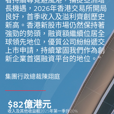
者持續尋覓避風港，捕捉亞洲增
長機遇，2026年香港交易所開局
良好，首季收入及溢利齊創歷史
新高。香港新股市場仍然保持著
強勁的勢頭，融資額繼續位居全
球領先地位，優質公司紛紛遞交
上市申請，持續鞏固我們作為創
新企業首選融資平台的地位。”
集團行政總裁陳翊庭
$
82
億港元
收入及其他收益較2025年第一季升20%