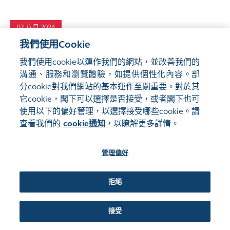
八月 2024
02
我們使用Cookie
沒收未領取的 2018 年度第一次中期
我們使用cookie以運作我們的網站，並改善我們的
股息
PDF
溝通、服務和瀏覽體驗，如提供個性化內容。部
沒收未領取的 2018 年度第一次中期股息
分cookie對我們網站的基本運作至關重要。對於其
它cookie，閣下可以選擇是否接受，或者閣下也可
使用以下的偏好管理，以選擇接受哪些cookie。請
查看我們的
cookie通知
，以瞭解更多詳情。
六月 2024
03
管理偏好
香港交易所歡迎黃益平和孫強加入中
拒絕
國業務諮詢委員會
香港交易所歡迎黃益平和孫強加入中國業務諮詢委員會
接受