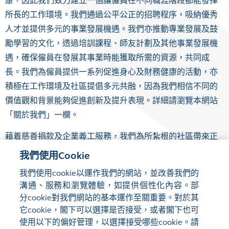
康，因此我們致力建立一個讓僱員在不同職涯階段都能發揮
所長的工作環境。我們通過公平公正的招聘程序，吸納優秀
人才並提供多元的事業發展機遇。我們亦推動專業發展及鼓
勵學習的文化，透過培訓課程、師友計劃及其他事業發展機
遇，確保僱員在發展其事業時能獲取所需的資源，共同成
長。我們為僱員提供一系列促進身心及財務健康的活動，亦
積極在工作環境及社區提倡多元共融，因為我們相信不同的
價值觀和背景能夠促進創新及提升表現。詳細請瀏覽本網站
「關於我們」
一欄。
藉着慈善捐款及企業義工服務，我們為所紮根的社區帶來正
面而深遠的改變，締造更美好的未來，共創繁榮。作為香港
我們使用Cookie
交易所的主要慈善渠道，
香港交易所慈善基金
繼續擴展其社
我們使用cookie以運作我們的網站，並改善我們的
區網絡，為社區帶來長遠影響，創造更美好的未來。
溝通、服務和瀏覽體驗，如提供個性化內容。部
分cookie對我們網站的基本運作至關重要。對於其
它cookie，閣下可以選擇是否接受，或者閣下也可
使用以下的偏好管理，以選擇接受哪些cookie。請