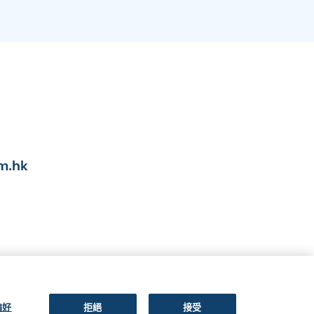
m.hk
偏好
拒絕
接受
關注我們: