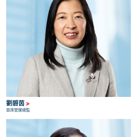
劉碧茵
>
首席營運總監