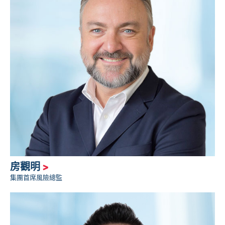
房觀明
>
集團首席風險總監