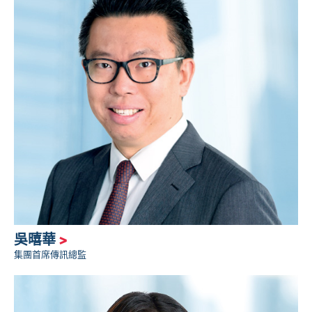
吳暿華
>
集團首席傳訊總監