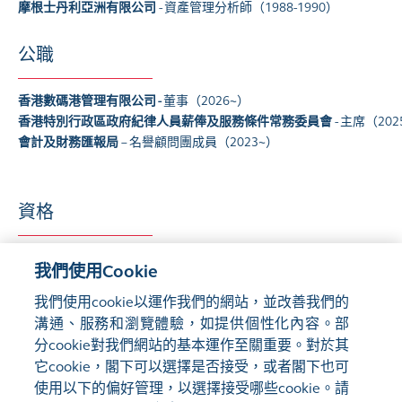
摩根士丹利亞洲有限公司
- 資產管理分析師（1988-1990）
公職
香港數碼港管理有限公司 -
董事（2026~）
香港特別行政區政府紀律人員薪俸及服務條件常務委員會
- 主席（202
會計及財務匯報局
– 名譽顧問團成員（2023~）
資格
理學學士（商科）
（
英國
倫敦城市大學商學院）
我們使用Cookie
工商管理學碩士
（香港中文大學）
特許金融分析師
（CFA協會）
我們使用cookie以運作我們的網站，並改善我們的
溝通、服務和瀏覽體驗，如提供個性化內容。部
分cookie對我們網站的基本運作至關重要。對於其
它cookie，閣下可以選擇是否接受，或者閣下也可
使用以下的偏好管理，以選擇接受哪些cookie。請