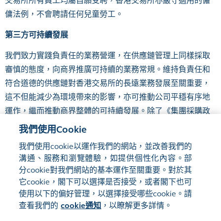
交易所所有員工均屬自願受聘，香港交易所亦嚴守適用的僱
傭法例，不會聘請任何兒童勞工。
第三方可持續發展
我們致力實踐負責任的業務營運，在供應鏈管理上同樣採取
審慎的態度，向商界推廣可持續的業務常規。維持負責任和
符合道德的供應鏈對香港交易所的長遠業務發展至關重要，
這不但能減少為環境帶來的影響，亦可推動公司平穩有序地
運作，繼而推動商界整體的可持續發展。除了《集團採購政
策》，供應商亦須遵守香港交易所的《供應商企業社會責任
我們使用Cookie
守則》，當中列明我們對供應商就商業道德、職業健康與安
我們使用cookie以運作我們的網站，並改善我們的
全、人權、勞工措施和環境保護等方面的要求。
溝通、服務和瀏覽體驗，如提供個性化內容。部
分cookie對我們網站的基本運作至關重要。對於其
它cookie，閣下可以選擇是否接受，或者閣下也可
使用以下的偏好管理，以選擇接受哪些cookie。請
網站地圖
使用條款
查看我們的
cookie通知
，以瞭解更多詳情。
隱私聲明
cookie通知