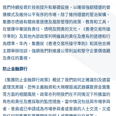
我們持續投資於技術提升和基礎設施，以確保強韌穩健的營
運模式及維持公平有序的市場。除了維持穩健的管治架構，
集團亦透過有關商業道德及風險管理的政策、教育和工具，
在營運中鞏固負責任、透明及問責的文化。《香港交易所操
守準則》及其他內部政策列明僱員的責任及應有的道德和行
為標準。年內，集團就《香港交易所操守準則》和其他合規
主題舉辦培訓，強調我們對維護公眾利益和堅守企業價值觀
及責任的重視。
防止金融罪行
《集團防止金融罪行政策》概述了我們如何正確識別及適當
處理洗黑錢、恐怖主義融資和大規模毀滅武器擴散資金籌集
等方面的相關風險。政策亦列明我們在不同情況下所擔當的
角色和責任及應採取的監控措施，當中情況包括與市場參與
者、會員或已申請成為市場參與者或會員的人士交流，又或