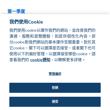
第一季度
我們使用Cookie
2021 第一季度 業績公告
PDF
2021 第一季度 業績簡報
PDF
我們使用cookie以運作我們的網站，並改善我們的
2021 第一季度 網上直播（僅供英文）
溝通、服務和瀏覽體驗，如提供個性化內容。部
分cookie對我們網站的基本運作至關重要。對於其
它cookie，閣下可以選擇是否接受，或者閣下也可
使用以下的偏好管理，以選擇接受哪些cookie。請
網站地圖
使用條款
查看我們的
cookie通知
，以瞭解更多詳情。
隱私聲明
cookie通知
管理偏好
關注我們:
拒絕
©2016-26 香港交易及結算所有限公司版權所有，翻印必究
接受
管理偏好