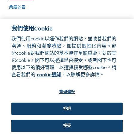
業績公告
我們使用Cookie
如欲查詢過往業績公告，請參閱
監管披露
。
我們使用cookie以運作我們的網站，並改善我們的
溝通、服務和瀏覽體驗，如提供個性化內容。部
分cookie對我們網站的基本運作至關重要。對於其
它cookie，閣下可以選擇是否接受，或者閣下也可
使用以下的偏好管理，以選擇接受哪些cookie。請
網站地圖
使用條款
查看我們的
cookie通知
，以瞭解更多詳情。
隱私聲明
cookie通知
管理偏好
關注我們:
拒絕
©2016-26 香港交易及結算所有限公司版權所有，翻印必究
接受
管理偏好