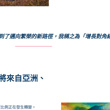
到了邁向繁榮的新路徑，我稱之為「增長對角
%將來自亞洲、
獻比例正在發生轉變。