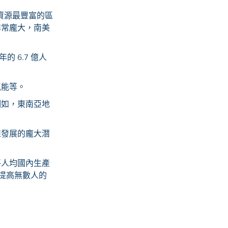
物資源最豐富的區
非常龐大，南美
 6.7 億人
氫能等。
例如，東南亞地
來發展的龐大潛
將人均國內生產
著提高無數人的