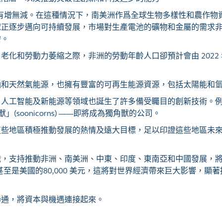
計只會有增無減。在這種情況下，南美洲作爲全球生物多樣性和農作
球正逐步邁向可持續發展，市場對生產電池的礦物和金屬的需求
需。
和勞動力萎縮之際，非洲的勞動年齡人口卻預計會由 2022 年的
油和天然氣能源，也擁有豐富的可再生能源資源，包括太陽能和
、人工智能及新能源等領域也誕生了許多備受矚目的創新技術。
soonicorns) ——即將成為獨角獸的公司。
這些地區積極推動發展的熱情及遠大目標，足以印證這些地區未
識，支持推動非洲、南美洲、中東、印度、東南亞和中國發展，
 美元甚至是美國的80,000 美元，這將對世界經濟帶來巨大影響，顯
聯通，將資本與機遇連接起來。