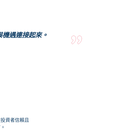
與機遇連接起來。
際投資者信賴且
市。