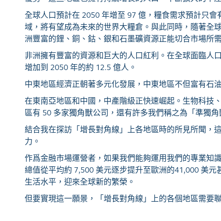
全球人口預計在 2050 年增至 97 億，糧食需求預
域，將有望成為未來的世界大糧倉。與此同時，隨著全
洲豐富的鋰、銅、鈷、銀和石墨礦資源正能切合市場所
非洲擁有豐富的資源和巨大的人口紅利。在全球面臨人口老化
增加到 2050 年的約 12.5 億人。
中東地區經濟正朝著多元化發展，中東地區不但富有石
在東南亞地區和中國，中產階級正快速崛起。生物科技
區有 50 多家獨角獸公司，還有許多我們稱之為「準獨角獸」(
結合我在探訪「增長對角線」上各地區時的所見所聞，
力。
作爲金融市場運營者，如果我們能夠運用我們的專業知
總值從平均約 7,500 美元逐步提升至歐洲的41,000
生活水平，迎來全球新的繁榮。
但要實現這一願景，「增長對角線」上的各個地區需要