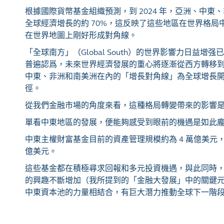
根據國際貨幣基金組織預測，到 2024 年，亞洲、中東
全球經濟增長的約 70%，這反映了這些地區在世界格局
在世界地圖上剛好形成對角線。
「全球南方」（Global South）的世界影響力日益增
普遍認爲，未來世界經濟發展的重心將逐漸從西方轉移
中東、非洲和南美洲在內的「增長對角線」為全球增長
徑。
從我們金融市場的角度來看，這種格局轉變帶來的影響
單看中東地區的發展，便能夠感受到眼前的機遇是如此
中東主權財富基金目前的資產管理規模約為 4 萬億美元，
億美元。
這些基金都在積極尋求回報和多元投資機遇，與此同時
的興趣不斷增加（我所提到的「金融大發展」中的關鍵
中東資本池的力量相結合，有巨大潛力推動全球下一階