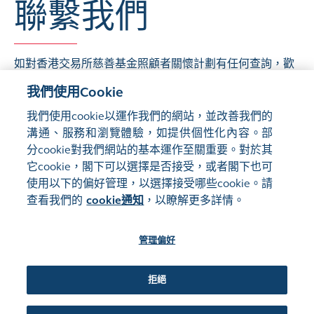
聯繫我們
如對香港交易所慈善基金照顧者關懷計劃有任何查詢，
歡
迎電郵至
HKEXFoundation@hkex.com.hk
與我們聯
我們使用Cookie
絡。
我們使用cookie以運作我們的網站，並改善我們的
溝通、服務和瀏覽體驗，如提供個性化內容。部
分cookie對我們網站的基本運作至關重要。對於其
它cookie，閣下可以選擇是否接受，或者閣下也可
使用以下的偏好管理，以選擇接受哪些cookie。請
網站地圖
使用條款
查看我們的
cookie通知
，以瞭解更多詳情。
隱私聲明
cookie通知
管理偏好
關注我們:
拒絕
©2016-26 香港交易及結算所有限公司版權所有，翻印必究