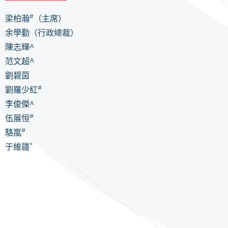
#
梁柏瀚
（主席）
余學勤（行政總裁）
陳志輝^
范文超^
劉碧茵
#
劉羅少紅
李俊傑
^
#
伍展恒
#
駱嵐
*
于維疆