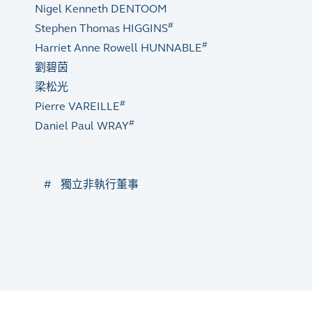
Nigel Kenneth DENTOOM
#
Stephen Thomas HIGGINS
#
Harriet Anne Rowell HUNNABLE
劉碧茵
梁松光
#
Pierre VAREILLE
#
Daniel Paul WRAY
#
獨立非執行董事