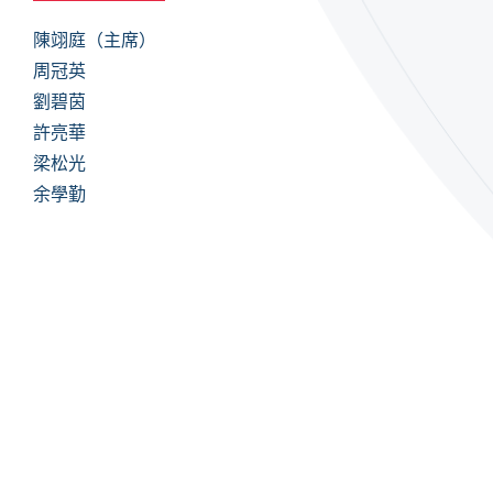
陳翊庭（主席）
周冠英
劉碧茵
許亮華
梁松光
余學勤