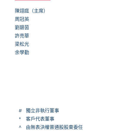
陳翊庭（主席）
周冠英
劉碧茵
許亮華
梁松光
余學勤
#
獨立非執行董事
*
客戶代表董事
^
由無表決權普通股股東委任