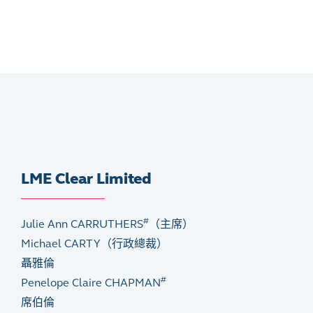
LME Clear Limited
#
Julie Ann CARRUTHERS
（主席）
Michael CARTY（行政總裁）
聶雅倫
#
Penelope Claire CHAPMAN
席伯倫