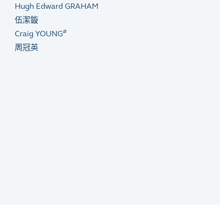
Hugh Edward GRAHAM
伍潔鏇
#
Craig YOUNG
周冠英