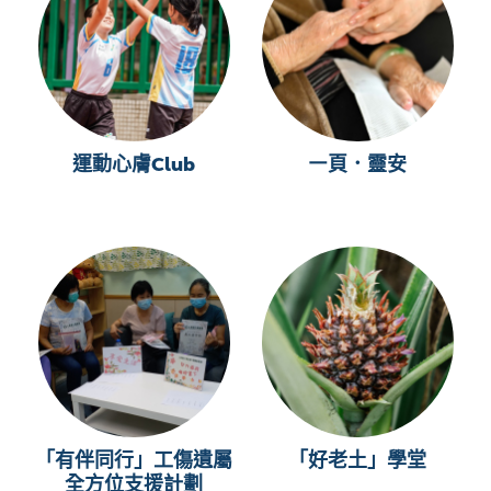
運動心膚Club
㇐頁．靈安
「有伴同行」工傷遺屬
「好老土」學堂
全方位支援計劃