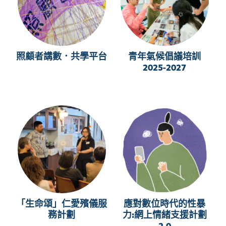
照顧者講數．共學平台
青年氣候倡議培訓
2025-2027
「生命頌」仁愛殯儀服
應對數位時代的性暴
務計劃
力:網上情緒支援計劃