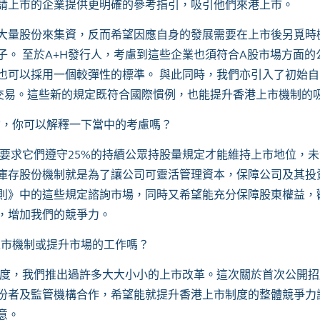
請上市的企業提供更明確的參考指引，吸引他們來港上市。
大量股份來集資，反而希望因應自身的發展需要在上市後另覓時
。 至於A+H發行人，考慮到這些企業也須符合A股市場方面的
也可以採用一個較彈性的標準。 與此同時，我們亦引入了初始
上交易。這些新的規定既符合國際慣例，也能提升香港上市機制的
詢，你可以解釋一下當中的考慮嗎？
要求它們遵守25%的持續公眾持股量規定才能維持上市地位，
庫存股份機制就是為了讓公司可靈活管理資本，保障公司及其投
則》中的這些規定諮詢市場，同時又希望能充分保障股東權益，
，增加我們的競爭力。
上市機制或提升市場的工作嗎？
度，我們推出過許多大大小小的上市改革。這次關於首次公開招
份者及監管機構合作，希望能就提升香港上市制度的整體競爭力
意。