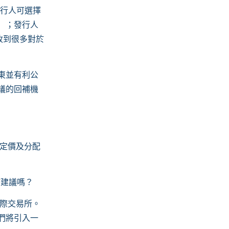
發行人可選擇
）；發行人
收到很多對於
東並有利公
議的回補機
定價及分配
訂建議嗎？
國際交易所。
們將引入一