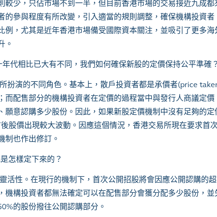
則較少，只佔市場不到一半，但目前香港市場的交易接近九成都
者的參與程度有所改變，引入適當的規則調整，確保機構投資者
比例，尤其是近年香港市場備受國際資本關注，並吸引了更多海
升。
九十年代相比已大有不同，我們如何確保新股的定價保持公平準確
演的不同角色。基本上，散戶投資者都是承價者(price taker
；而配售部分的機構投資者在定價的過程當中與發行人商議定價
願意認購多少股份。因此，如果新股定價機制中沒有足夠的定價者(
司上市後股價出現較大波動。因應這個情況，香港交易所現在要求首
機制也作出修訂。
是怎樣定下來的？
靈活性。在現行的機制下，首次公開招股將會因應公開認購的超
，機構投資者都無法確定可以在配售部分會獲分配多少股份，並
50%的股份撥往公開認購部分。