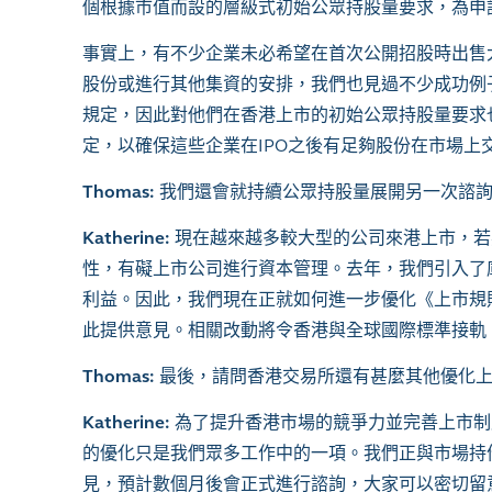
個根據市值而設的層級式初始公眾持股量要求，為申
事實上，有不少企業未必希望在首次公開招股時出售
股份或進行其他集資的安排，我們也見過不少成功例子
規定，因此對他們在香港上市的初始公眾持股量要求
定，以確保這些企業在IPO之後有足夠股份在市場
Thomas:
我們還會就持續公眾持股量展開另一次諮
Katherine:
現在越來越多較大型的公司來港上市，若
性，有礙上市公司進行資本管理。去年，我們引入了
利益。因此，我們現在正就如何進一步優化《上市規
此提供意見。相關改動將令香港與全球國際標準接軌
Thomas:
最後，請問香港交易所還有甚麼其他優化
Katherine:
為了提升香港市場的競爭力並完善上市制
的優化只是我們眾多工作中的一項。我們正與市場持
見，預計數個月後會正式進行諮詢，大家可以密切留