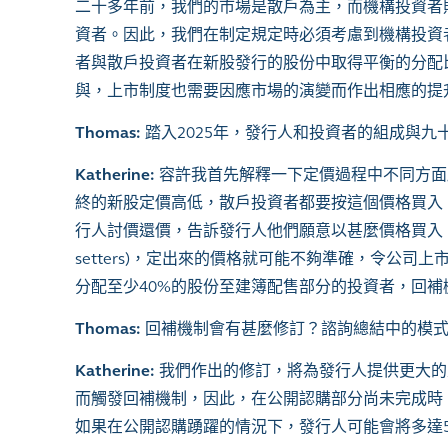
二十多年前，我們的市場是散戶為主，而機構投資者
資者。因此，我們在制定規定時必須考慮到機構投資
者與散戶投資者在新股發行的股份中取得平衡的分配
與，上市制度也需要因應市場的演變而作出相應的提
Thomas:
踏入2025年，發行人和投資者的組成與
Katherine:
容許我首先解釋一下定價過程中不同方面所扮
終的新股定價高低，散戶投資者都要按這個價格買入
行人討價還價，告訴發行人他們願意以甚麼價格買入、
setters)，定出來的價格就可能不夠準確，令公
分配至少40%的股份至建簿配售部分的投資者，回補
Thomas:
回補機制會有甚麼修訂？諮詢總結中的模式
Katherine:
我們作出的修訂，將為發行人提供更大的
而觸發回補機制，因此，在公開認購部分尚未完成時
如果在公開認購踴躍的情況下，發行人可能會將多達