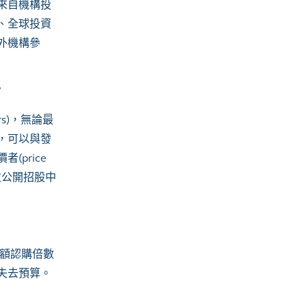
來自機構投
、全球投資
外機構參
？
s)，無論最
，可以與發
price
次公開招股中
額認購倍數
失去預算。