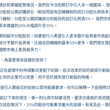
計和掌握配售情況，我們在今次的修訂中引入多一個選項 — 
份分配給公開認購部分（較採用設有回補機制的初訂分配比例為多
行機制，分配至公開認購部分的股份的初訂比例為5%。 我們亦
本建議的20%大幅提升至35%。
開招股中分配股份。如果發行人希望引入更多散戶投資者作為股
部分予散戶投資者，比過去回補機制最多50%更多。我們現在建
國際市場上更具競爭力。
效，為甚麼會有這樣的安排？
正在處理中的申請數目更創下紀錄。這次改革的目的是提升新股
上市的企業可以受惠，而不至於錯失發行新股的時機。
市值引入層級式的初始公眾持股量要求，你可以解釋一下這個修
年前訂下來的規定，單一的比例欠缺靈活性，要求也遠高於其他
在這些情況下，25%的股份可能牽涉龐大的金額。有見及此，我