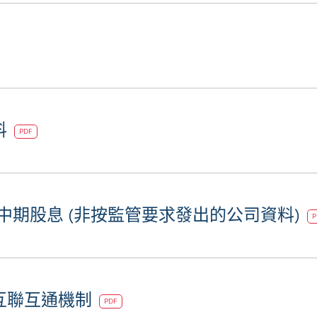
料
PDF
度中期股息 (非按監管要求發出的公司資料)
P
互聯互通機制
PDF