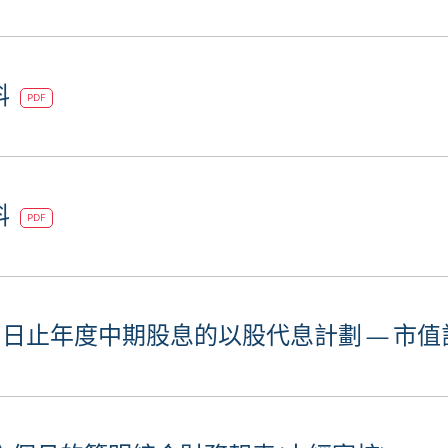
料
PDF
料
PDF
31日止年度中期股息的以股代息計劃 — 市