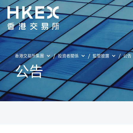
香港交易所集團
投資者關係
監管披露
公告
公告