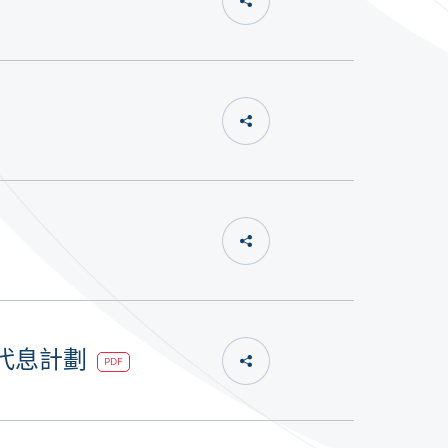
股代息計劃
PDF