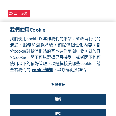
26
二月 2004
2003年年報
PDF
我們使用Cookie
我們使用cookie以運作我們的網站，並改善我們的
溝通、服務和瀏覽體驗，如提供個性化內容。部
分cookie對我們網站的基本運作至關重要。對於其
它cookie，閣下可以選擇是否接受，或者閣下也可
使用以下的偏好管理，以選擇接受哪些cookie。請
網站地圖
使用條款
查看我們的
cookie通知
，以瞭解更多詳情。
隱私聲明
cookie通知
管理偏好
關注我們:
拒絕
©2016-26 香港交易及結算所有限公司版權所有，翻印必究
接受
管理偏好