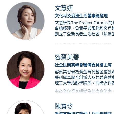
他亦是仁人學社（Education f
文慧妍
第一家致力於培育社會創新和公
公司。
文化村及迎進生活董事總經理
文慧妍是The Project F
李國華畢業於香港大學社會工作
事總經理，負責長者服務和客戶
的企業提供產品和服務創新方面
創立了全新長者生活社區「迎進生活」
研究機構。
結合品牌設計及安老服務的經驗，
立了The Project Fut
容蔡美碧
齡生活。文慧妍也成立了《軟餐
動。文慧妍是一位KODW 和TedX 講者，她
社企民間高峰會籌備委員會主席
2021。
容蔡美碧現為黃金時代基金會創
夢創成真聯合創辦人及共益實驗
理工大學活齡學院等。同時為作
由商業企業家轉變為社會企業家
蓋珠寶、傢俱照明、皮革用品、
從自己的企業退下來後，容蔡美
陳寶珍
倡導多項社會創新運動，包括：黃金