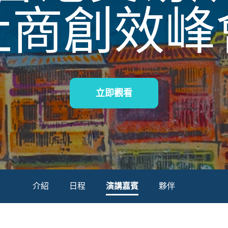
社商創效峰
立即觀看
介紹
日程
演講嘉賓
夥伴