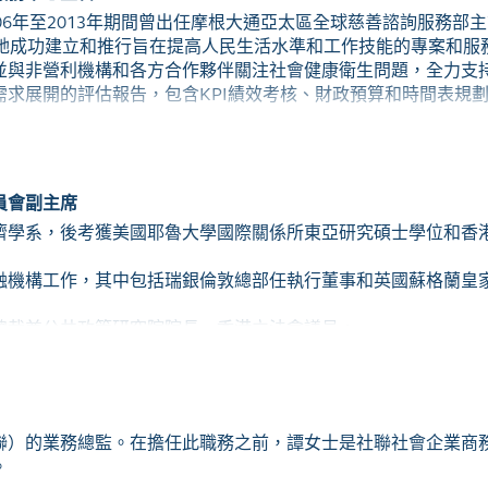
06年至2013年期間曾出任摩根大通亞太區全球慈善諮詢服務部
。她成功建立和推行旨在提高人民生活水準和工作技能的專案和服
並與非營利機構和各方合作夥伴關注社會健康衛生問題，全力支
需求展開的評估報告，包含KPI績效考核、財政預算和時間表規
私人銀行亞洲慈善諮詢服務中心。作為亞洲慈善諮詢服務中心主
略和目標，以釐清他們的捐贈對象和用途。此外，她也致力協助
員會副主席
慈善捐贈模型和架構，旨在對社會發揮最大的影響力。孫女士成
濟學系，後考獲美國耶魯大學國際關係所東亞研究碩士學位和香
決刻不容緩的社會問題，借此幫助慈善家清楚了解同業意見，參
能力廣受認同，在各行各業早已建立深厚的人脈網路關係，通過
融機構工作，其中包括瑞銀倫敦總部任執行董事和英國蘇格蘭皇
立專業合作聯盟。
總裁兼公共政策研究院院長、香港立法會議員。
院董事會理事及執行委員會成員、領展房地產投資信託基金可持
ain Global Leaders Advisory Council成員。
聯）的業務總監。在擔任此職務之前，譚女士是社聯社會企業商
。