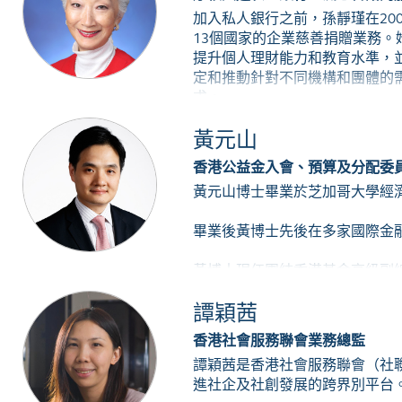
加入私人銀行之前，孫靜瑾在20
13個國家的企業慈善捐贈業務
提升個人理財能力和教育水準，
定和推動針對不同機構和團體的
求。
黃元山
此前，孫女士負責設立摩根大通
員明確整個家族的慈善願景、策
香港公益金入會、預算及分配委
目標和使命，説明他們深入分析
黃元山博士畢業於芝加哥大學經
英，持續探索當前趨勢，合力解
女士在識別社會貧富差距方面的
畢業後黃博士先後在多家國際金
內人士，協助私營和社會各界建
黃博士現任團結香港基金高級副
同時，孫女士也是百賢亞洲研究
練學校（香港地區）執行委員會成員以及McC
譚穎茜
香港社會服務聯會業務總監
譚穎茜是香港社會服務聯會（社
進社企及社創發展的跨界別平台