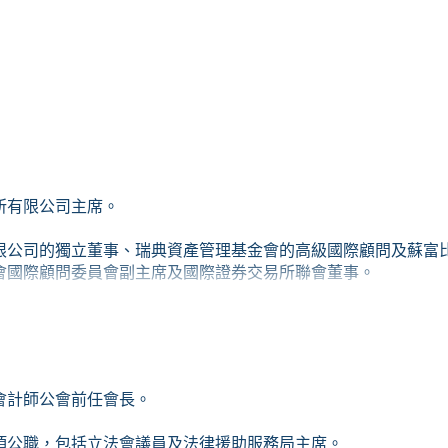
所有限公司主席。
限公司的獨立董事、瑞典資產管理基金會的高級國際顧問及蘇富
會國際顧問委員會副主席及國際證券交易所聯會董事。
民共和國國務院委任為中國證券監督管理委員會副主席，為中國首
991年至2000年任職香港證監會，並於1998年擔任其副主席一職
香港特別行政區行政會議非官守成員，2013年1月至2018年7月
會計師，他是香港會計師公
學教育資助委員會主席。
項公職，包括立法會議員及法律援助服務局主席。