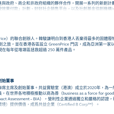
進與政府、商企和非政府組織的夥伴合作，開展一系列的新創計
果付款」計劃、好好社企銷售平台，以及社創基金協創機構Impact 
業挑戰賽諮詢委員會的成員。2018年，她獲得民政事務局局長的嘉
llow和Tatler's Asia Impact List（亞洲100位最具影響力人
nPrice）的聯合創辦人。韓駿謙明白到香港人丟棄得最多的固體
創之旅，並在香港各區設立 GreenPrice 門店，成為亞洲第
ce現在每年從堆填區拯救超過 250 萬件產品。
創始董事
席主席及創始董事。共益實驗室（港澳）成立於2020年，為一所
界各地積極推動以商為善（business as a force for 
pact Assessment – BIA），營利性企業通過獨立和嚴格
提供價值，成爲共益企業（Certified B Corp™）。