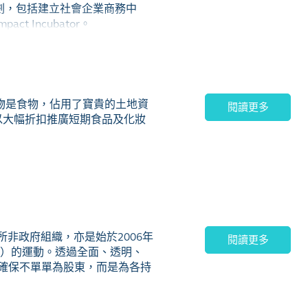
劃，包括建立社會企業商務中
Incubator。
獎。2019年和2020年，她
物）。
廢物是食物，佔用了寶貴的土地資
閱讀更多
一家以大幅折扣推廣短期食品及化妝
非政府組織，亦是始於2006年
閱讀更多
good）的運動。透過全面、透明、
的認證，確保不單單為股東，而是為各持