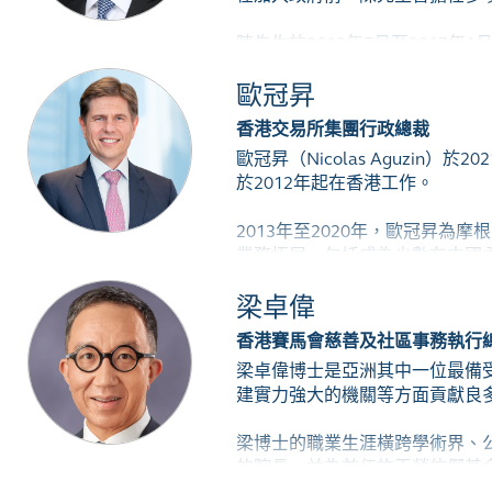
史女士於2001年、2009年
的貢獻。
陳先生於2012年7月至2017
歐冠昇
香港交易所集團行政總裁
歐冠昇（Nicolas Aguzi
於2012年起在香港工作。
2013年至2020年，歐冠昇
業務拓展，包括成為少數在中國
公司、一家資產管理公司和一家
梁卓偉
昇領導下，摩根大通成為亞太區
香港賽馬會慈善及社區事務執行
歐冠昇於1990年加入摩根大通出
梁卓偉博士是亞洲其中一位最備
拉丁美洲首席執行官。2008年
建實力強大的機關等方面貢獻良
歐冠昇擁有美國賓夕法尼亞大學
梁博士的職業生涯橫跨學術界、公
的院長，並為首任施玉榮伉儷基
副局長和第五任行政長官辦公室