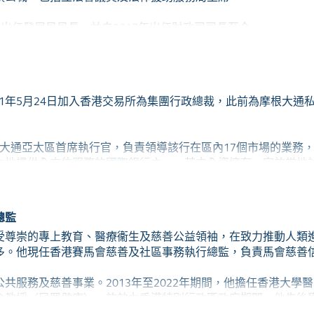
及2017年獲香港特別行政區政府先後頒發銀紫荊星章、金紫荊星章
年1月出任發展局局長，並自2017年出任財政司司長至今。
n）於2021年5月24日加入香港交易所為集團行政總裁，此前為摩根
為摩根大通亞太區首席執行官，負責領導該行在區內17個市場的業
內地提供全方位服務的國際銀行之一，其中全資擁有一家於當地
期貨及期權公司。他擔任亞太區首席執行官一職的同時，還負責
領先的投資銀行之一。
總監
任金融分析師，1990年至2005年期間在紐約和布宜諾斯艾利斯
受尊崇的專上教育、醫療衞生及慈善公益領袖，在致力推動人類
至2009年他擔任拉丁美洲首席執行官和拉丁美洲投資銀行主管時
多。他現任香港賽馬會慈善及社區事務執行總監，負責馬會慈善
沃頓商學院經濟學士學位，精通西班牙語、葡萄牙語和英語。
共服務及慈善事業。2013年至2022年期間，他擔任香港大學
金教授
（
民眾健康
）
。於效力香港特別行政區政府期間，他先後
主任。