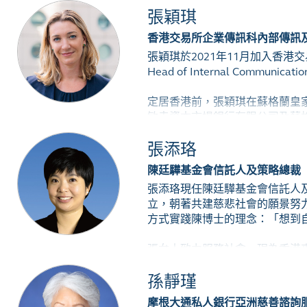
張穎琪
為應對三場全球新發病毒大流行，
香港交易所企業傳訊科內部傳訊
性呼吸系統綜合症、2013年的H
張穎琪於2021年11月加入香港
流感大流行。此外，他曾任香港
Head of Internal Co
據深析實驗室。
定居香港前，張穎琪在蘇格蘭皇
敏寺資本市場銀行有限公司及蘇
張添珞
張穎琪致力支持與社會及多元化
陳廷驊基金會信託人及策略總裁
張添珞現任陳廷驊基金會信託人及
立，朝著共建慈悲社會的願景努
方式實踐陳博士的理念：「想到
張女士致力服務社會，現為香港
夫人那打素醫院管治委員會成員，
孫靜瑾
成為香港大學名譽大學院士，以
摩根大通私人銀行亞洲慈善諮詢