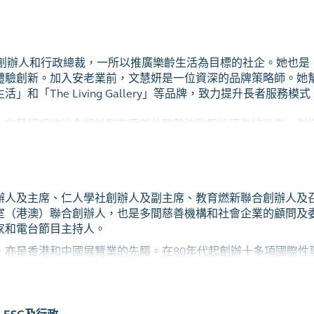
or Good）的首席顧問兼執行董事。它是香港首家獲得認證的共益企業 （C
益創業精神的培訓和諮詢機構，他堅信這有助於推動更多企業成
uturus 的創辦人和行政總裁，一所以推廣樂齡生活為目標的社企。
及行政系，獲得學士學位及工商管理碩士學位。他的大部分職業
體驗創新。加入安老業前，文慧妍是一位資深的品牌策略師。她
的諮詢顧問工作。 他還是一名創業者，幫助創建和發展中國第一
和「The Living Gallery」等品牌，致力提升長者服務模式
文慧妍相信社會設計和有意義的體驗能聯繫社區各持份者，創造
urus，希望透過倡議、教育、社區服務及社會創新，銳意改變大眾對「
俠》倡議有尊嚴飲食和《流動五感大茶樓TM》為患有腦退化症
也曾獲得獎項，包括 Tatler Asia Gen.T List 2022、Jessica
辦人及主席、仁人學社創辦人及副主席、教育燃新聯合創辦人及
室（港澳）聯合創辦人，也是多間慈善機構和社會企業的顧問及
家和電台節目主持人。
，亦是香港和中國展覽業的先驅。在80年代起創辦十多項國際性
教育等。
碧十多年來一直積極推動香港和大中華地區的社會創新和社會企
時代（golden age）、商業創新及教育創新。