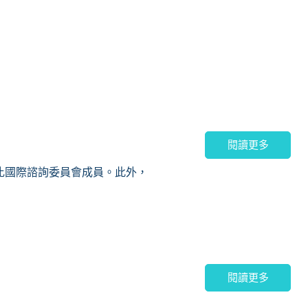
閱讀更多
比國際諮詢委員會成員。此外，
位來自境外的副部級官員，直至
。
為香港金融發展局主席及2007年至
會前任會長。
閱讀更多