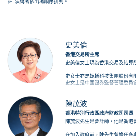
註: 演講者依出場順序排列。
史美倫
香港交易所主席
史美倫女士現為香港交易及結算
史女士亦是螞蟻科技集團股份有
史女士是中國證券監督管理委員
史女士於2001年1月獲中華人
陳茂波
2004年卸任後回港。 史女士於1
香港特別行政區政府財政司司長
史女士於2004年至2022年曾任
陳茂波先生是
2011年為香港特別行政區的大
在加入政府前，陳先生曾擔任多