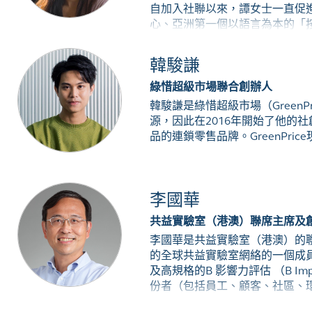
自加入社聯以來，譚女士一直促
心、亞洲第一個以語言為本的「按效
譚女士是社企民間高峰會及社會企
分別入選為新加坡AVPN的Policy Fe
韓駿謙
綠惜超級市場聯合創辦人
韓駿謙是綠惜超級市場（Gree
源，因此在2016年開始了他的社
品的連鎖零售品牌。GreenPri
李國華
共益實驗室（港澳）聯席主席及
李國華是共益實驗室（港澳）的聯
的全球共益實驗室網絡的一個成員，在世
及高規格的B 影響力評估 （B Im
份者（包括員工、顧客、社區、環境）