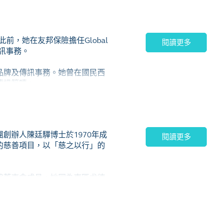
基礎﹕分別是2003年的嚴重急
帶領香港對抗2009年的H1N1
前，她在友邦保險擔任Global
，並在香港科學園成立醫衞大數
閱讀更多
部傳訊事務。
品牌及傳訊事務。她曾在國民西
傳訊範疇。
加拉的亞洲女子大學。
創辦人陳廷驊博士於1970年成
閱讀更多
的慈善項目，以「慈之以行」的
館董事會成員。她同為東區尤德
學頒授榮譽院士，及於2022年