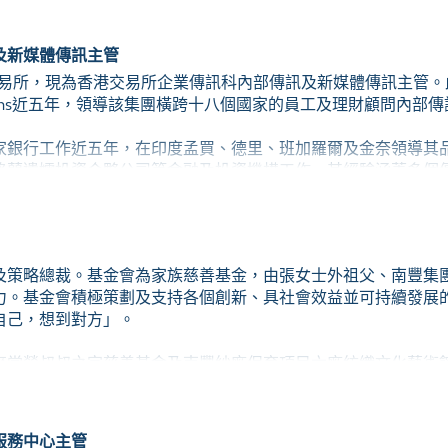
梁博士的研究先後嶄先提供第一手流行病學數據，奠定科學抗疫
及新媒體傳訊主管
7N9流感，以及最近爆發的2019冠狀病毒病。在任職政府期間，他
交易所，現為香港交易所企業傳訊科內部傳訊及新媒體傳訊主管。此
大學世界衞生組織傳染病流行病學及控制合作中心聯合創立總監
mmunications近五年，領導該集團橫跨十八個國家的員工及理財顧問內
家銀行工作近五年，在印度孟買、德里、班加羅爾及金奈領導其
格蘭遺孀投資合夥公司等金融及投資機構工作，其經驗涵蓋多個
有關的組織，尤其是位於亞洲的非政府機構及教育機構、包括孟
策略總裁。基金會為家族慈善基金，由張女士外祖父、南豐集團
力。基金會積極策劃及支持各個創新、具社會效益並可持續發展
自己，想到對方」。
麥當勞叔叔之家慈善基金及南豐紗廠保育項目六廠紡織文化藝術
在多個範疇以行動推廣慈悲價值。2021年，張女士獲香港中文大
表揚其對社會的貢獻。
服務中心主管