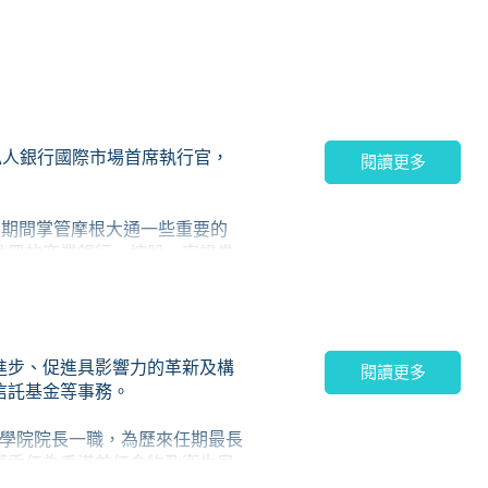
及大紫荊勳章，表揚她在公共服務
大通私人銀行國際市場首席執行官，
閱讀更多
務，期間掌管摩根大通一些重要的
註冊的商業銀行、控股一家證券
亞太區的投資銀行部門。在歐冠
出任多個職位，並於2005年出任
進步、促進具影響力的革新及構
，更兼任巴西地區高級主管 。
閱讀更多
信託基金等事務。
醫學院院長一職，為歷來任期最長
獲委任為香港首任食物及衞生局