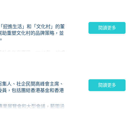
ertified B Corp），也是
爲以盈利及社會使命為雙目標的
她也是「迎進生活」和「文化村」的董
生涯專注於為大中華地區和全球
閱讀更多
幫助重塑文化村的品牌策略，並
家，及現為最大之一的私營市場
。
社會共享價值。2019年，她成
老齡化」的印象，推廣積極正面的樂
人士舉辦「五感體驗」懷舊點心活
 Most Successful Women
召集人、社企民間高峰會主席、
閱讀更多
委員，包括團結香港基金和香港
專業展覽會和大型會議，範圍涵
業，爲社會帶來正面的改變。她