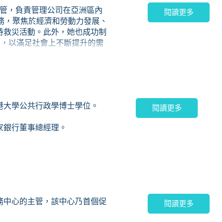
主管，負責管理公司在亞洲區內
閱讀更多
務，聚焦於經濟和勞動力發展、
持救災活動。此外，她也成功制
劃，以滿足社會上不斷提升的需
管，她專責協助客戶與其家庭成
亞洲各地慈善家明確捐贈策略的
功滙聚行業權威專家和各界精
港大學公共行政學博士學位。
與切實可行的慈善捐贈專案。孫
閱讀更多
各方合作，滙聚了志同道合的業
家銀行董事總經理。
續發展委員會執行董事、外展訓
務中心的主管，該中心乃首個促
閱讀更多