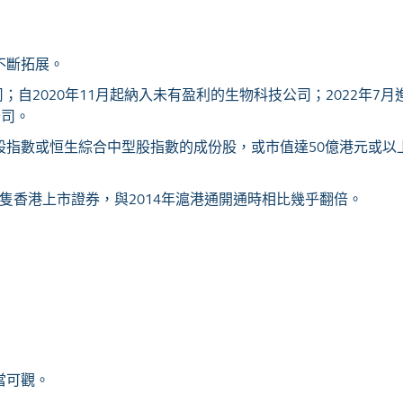
不斷拓展。
司；自
2020
年
11
月起納入未有盈利的生物科技公司；
2022
年
7
月
公司。
股指數或恒生綜合中型股指數的成份股，或市值達
50
億港元或以
隻香港上市證券，與
2014
年滬港通開通時相比幾乎翻倍。
當可觀。