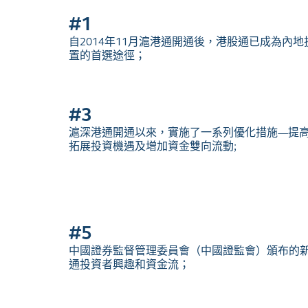
#1
自2014年11月滬港通開通後，港股通已成為內
置的首選途徑；
#3
滬深港通開通以來，實施了一系列優化措施—提
拓展投資機遇及增加資金雙向流動;
#5
中國證券監督管理委員會（中國證監會）頒布的
通投資者興趣和資金流；