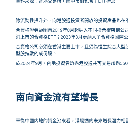
資料來源：香港交易所，圖中市值包含了
ETF
持倉
除流動性提升外，向港股通投資者開放的投資産品也在
合資格證券範圍自
2019
年
8
月起納入不同投票權架構公
港上市的合資格
ETF
；
2023
年
3
月更納入了合資格國際
合資格公司必須在香港主要上市，且須為恒生綜合大型
型股指數的成份股。
於
2024
年
9
月，內地投資者透過港股通共可交易超過
55
0
南向資金流有望增長
單從中國内地的資金池來看，港股通的未來增長潛力相