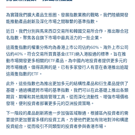
為實踐我們擴大產品生態圈、發展指數業務的戰略，我們陸續開發
能推動產品創新及深化市場之間聯繫的基準指數。
近日，我們分別與馬來西亞交易所和韓國交易所合作，推出聯合冠
名指數，聚焦各自旗下市場中最具活力的一批企業。
這兩隻指數的權重分佈均為香港上市公司佔約60%、海外上市公司
佔約40%，符合交易所買賣基金(ETF)納入港股通的標準，旨在推
動市場開發更多相關的ETF產品，為中國內地投資者提供更多元的
跨市場機遇。值得高興的是，已有多家發行人有意在香港推出追蹤
這兩隻指數的ETF。
此外，這些指數也為推出更加多元的結構性產品和衍生產品提供了
基礎。通過構建跨市場的基準指數，我們可以在此基礎上推出各類
期貨、期權和其他風險管理工具，從而深化流動性、增強市場價格
發現，便利投資者部署更多元的亞洲投資策略。
下一階段的產品創新將進一步加強區域聯通，根據區內投資者的需
要提供更加豐富多樣的投資工具，方便他們更加有效地對沖和構建
投資組合，從而吸引不同類型的投資者參與香港市場。