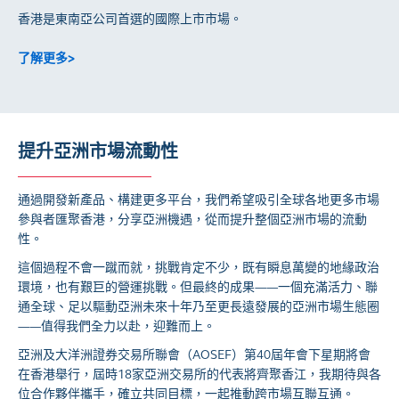
香港是東南亞公司首選的國際上市市場。
了解更多>
提升亞洲市場流動性
通過開發新產品、構建更多平台，我們希望吸引全球各地更多市場
參與者匯聚香港，分享亞洲機遇，從而提升整個亞洲市場的流動
性。
這個過程不會一蹴而就，挑戰肯定不少，既有瞬息萬變的地緣政治
環境，也有艱巨的營運挑戰。但最終的成果——一個充滿活力、聯
通全球、足以驅動亞洲未來十年乃至更長遠發展的亞洲市場生態圈
——值得我們全力以赴，迎難而上。
亞洲及大洋洲證券交易所聯會（AOSEF）第40屆年會下星期將會
在香港舉行，屆時18家亞洲交易所的代表將齊聚香江，我期待與各
位合作夥伴攜手，確立共同目標，一起推動跨市場互聯互通。