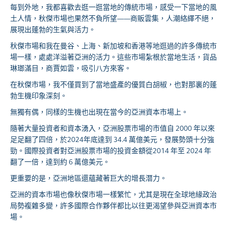
每到外地，我都喜歡去逛一逛當地的傳統市場，感受一下當地的風
土人情，秋傑市場也果然不負所望——商販雲集，人潮絡繹不絕，
展現出蓬勃的生氣與活力。
秋傑市場和我在曼谷、上海、新加坡和香港等地逛過的許多傳統市
場一樣，處處洋溢著亞洲的活力。這些市場紮根於當地生活，貨品
琳瑯滿目，商賈如雲，吸引八方來客。
在秋傑市場，我不僅買到了當地盛產的優質白胡椒，也對那裏的蓬
勃生機印象深刻。
無獨有偶，同樣的生機也出現在當今的亞洲資本市場上。
隨著大量投資者和資本湧入，亞洲股票市場的市值自 2000 年以來
足足翻了四倍，於2024年底達到 34.4 萬億美元，發展勢頭十分強
勁。國際投資者對亞洲股票市場的投資金額從2014 年至 2024 年
翻了一倍，達到約 6 萬億美元。
更重要的是，亞洲地區還蘊藏著巨大的增長潛力。
亞洲的資本市場也像秋傑市場一樣繁忙，尤其是現在全球地緣政治
局勢複雜多變，許多國際合作夥伴都比以往更渴望參與亞洲資本市
場。