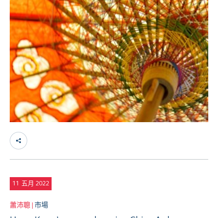
11
五月 2022
蕭沛聰 |
市場