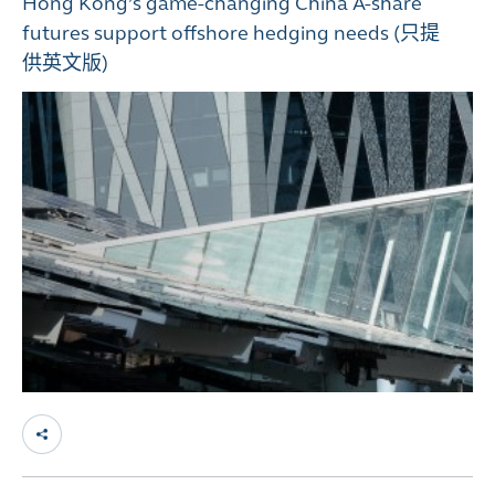
Hong Kong’s game-changing China A-share
futures support offshore hedging needs (只提
供英文版)