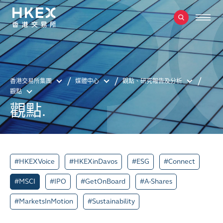
香港交易所集團
媒體中心
觀點、研究報告及分析
觀點
觀點.
#HKEXVoice
#HKEXinDavos
#ESG
#Connect
#MSCI
#IPO
#GetOnBoard
#A-Shares
#MarketsInMotion
#Sustainability