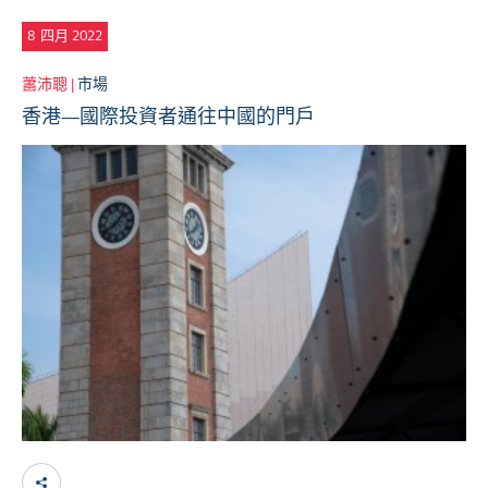
8
四月 2022
蕭沛聰 |
市場
香港—國際投資者通往中國的門戶