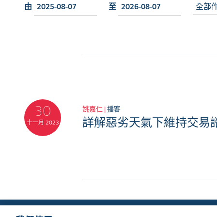
由
至
全部
30
姚嘉仁 |
播客
詳解惡劣天氣下維持交易
十一月 2023