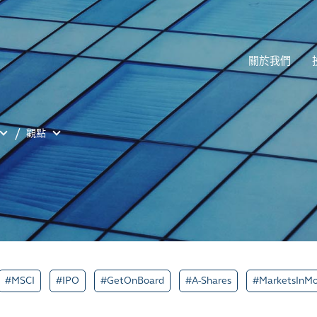
關於我們
觀點
#MSCI
#IPO
#GetOnBoard
#A-Shares
#MarketsInMo